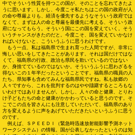
中でそういう性質を持つこの国が、そのことを忘れてきたよ
うに思います。しかし、今度こそ私たちはこの国の政府が人
の命や尊厳よりも、経済を優先するようなそういう政府では
なくて、まずは人の命と尊厳を最優先に考える、そういう政
府になってもらう。そういう国にこの国を変えていく。そう
いうチャンスがきたのだと。今度こそ、国を変えていかなけ
ればいけないと、こういうふうに思うわけです。
もう一点、私は福島県で生まれ育った人間ですが、非常に
悔しい思いをしてきたことがあります。それは国だけではな
くて、福島県の行政、政治も県民を欺いているのではない
か、身捨てているのではないか。そういうふうに思わざるを
得ないこの１年半だったということです。福島県の職員の人
たち、県知事も含めてみんな福島県民ですね。私も故郷の
人々ですから、これを批判するのはやや躊躇するところもな
いわけではありませんが。しかし、人々の命と健康、とりわ
け子どもたちの命と健康がかかわっていると思うのです。そ
こでこの点を皆さんにも注意していただいて、福島県のあり
方を変えるように声をあげていただきたいというふうに思う
のです。
例えば、ＳＰＥＥＤＩ（緊急時迅速放射能影響予測ネット
ワークシステム）の情報。国が公表しなかったというのは知