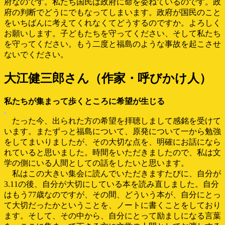
府なのです。私たち国民は政府に命を委ねているのです。政
府の判断でどうにでもなってしまいます。政府が国民のこと
をいちばんに考えてくれなくてどうするのですか。よろしく
お願いします。子どもたちを守ってください、そして私たち
を守ってください。もう二度と福島のような事故を起こさせ
ないでください。
大江健三郎さん（作家・呼びかけ人）
私たちが集まって歩くところに希望が生じる
たった今、出られた方の希望を拝聴しまして感銘を受けて
います。またずっと福島について、原発について一から勉強
をしてまいりましたが、その大切な点を、明確にお話になら
れていると思いました。時間をいただきましたので、私は文
学の側にいる人間としての話をしたいと思います。
私はこの大きい集会に読んでいただきますたびに、自分が
3.11の後、自分が大切にしている本を読み直しました。自分
はもう77歳なのですが、その間、どういう本が、自分にとっ
て大切だったかということを、ノートに書くことをしており
ます。そして、その中から、自分にとって励ましになる言葉