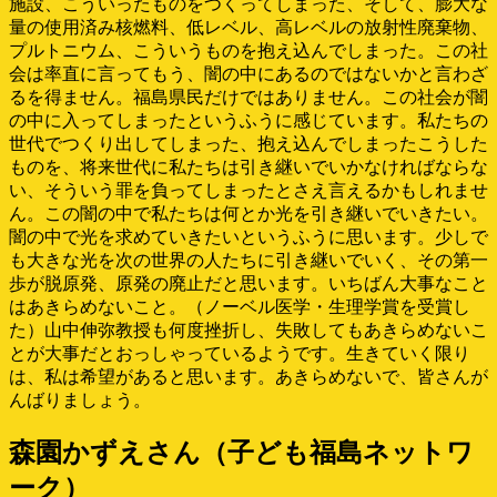
施設、こういったものをつくってしまった、そして、膨大な
量の使用済み核燃料、低レベル、高レベルの放射性廃棄物、
プルトニウム、こういうものを抱え込んでしまった。この社
会は率直に言ってもう、闇の中にあるのではないかと言わざ
るを得ません。福島県民だけではありません。この社会が闇
の中に入ってしまったというふうに感じています。私たちの
世代でつくり出してしまった、抱え込んでしまったこうした
ものを、将来世代に私たちは引き継いでいかなければならな
い、そういう罪を負ってしまったとさえ言えるかもしれませ
ん。この闇の中で私たちは何とか光を引き継いでいきたい。
闇の中で光を求めていきたいというふうに思います。少しで
も大きな光を次の世界の人たちに引き継いでいく、その第一
歩が脱原発、原発の廃止だと思います。いちばん大事なこと
はあきらめないこと。（ノーベル医学・生理学賞を受賞し
た）山中伸弥教授も何度挫折し、失敗してもあきらめないこ
とが大事だとおっしゃっているようです。生きていく限り
は、私は希望があると思います。あきらめないで、皆さんが
んばりましょう。
森園かずえさん（子ども福島ネットワ
ーク）