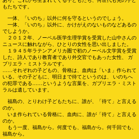
あり、これから生まれてくる子どもたち、何世代も先の子ど
もたちです。
一体、「いのち」以外に何を守るというのでしょう。
一体、「いのち」以外に、かけがえのないものなどあるの
でしようか。
２０１２年、ノーベル医学生理学賞を受賞した山中さんの
ニュースに触れながら、ひとりの女性を思い出しました。
１９４５年ラテンアメリカ圏で初のノーベル文学賞を受賞
した、詩人であり教育者であり外交官でもあった女性、 ガ
ブリエラ・ミストラルです。
……それぞれの子どもの、骨格は、血肉は「いま」作られて
いる。その子どもに、明日まで待てというのは、 いのちへ
の犯罪である……というような言葉を、ガブリエラ・ミスト
ラルは遺しています。
福島の、とりわけ子どもたちに、誰が、「待て」と言える
のか。
いま作られている骨格に、血肉に、誰が「待て」と言える
のか。
もう一度、福島から。何度でも、福島から。何千回でも、
福島から。