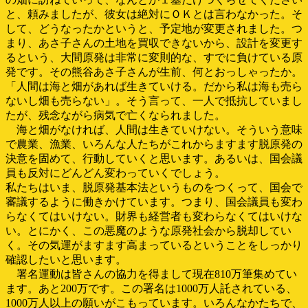
と、頼みましたが、彼女は絶対にＯＫとは言わなかった。そ
して、どうなったかというと、予定地が変更されました。つ
まり、あさ子さんの土地を買収できないから、設計を変更す
るという、大間原発は非常に変則的な、すでに負けている原
発です。その熊谷あさ子さんが生前、何とおっしゃったか。
「人間は海と畑があれば生きていける。だから私は海も売ら
ないし畑も売らない」。そう言って、一人で抵抗していまし
たが、残念ながら病気で亡くなられました。
海と畑がなければ、人間は生きていけない。そういう意味
で農業、漁業、いろんな人たちがこれからますます脱原発の
決意を固めて、行動していくと思います。あるいは、国会議
員も反対にどんどん変わっていくでしょう。
私たちはいま、脱原発基本法というものをつくって、国会で
審議するように働きかけています。つまり、国会議員も変わ
らなくてはいけない。財界も経営者も変わらなくてはいけな
い。とにかく、この悪魔のような原発社会から脱却してい
く。その気運がますます高まっているということをしっかり
確認したいと思います。
署名運動は皆さんの協力を得まして現在810万筆集めてい
ます。あと200万です。この署名は1000万人託されている、
1000万人以上の願いがこもっています。いろんなかたちで、