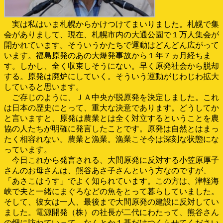
実は私はいま札幌からかけつけてまいりました。札幌で集
会がありまして、現在、札幌市内の大通公園で１万人集会が
開かれています。そういうかたちで運動はどんどん広がって
います。福島原発のあの大爆発事故から１年７ヵ月経ちま
す。しかし、全く収束しそうにない。早く原発社会から脱却
する。原発は廃炉にしていく。そういう運動がじわじわ拡大
していると思います。
ご存じのように、ＪＡ中央が脱原発を決定しました。これ
は日本の歴史にとって、重大な決意であります。どうしてか
と言いますと、原発は農業とは全く対立するということを農
協の人たちが明確に発言したことです。原発は自然とはまっ
たく相容れない。農業と漁業。漁業こそ今は深刻な状態にな
っています。
今日これから発言される、大間原発に反対する小笠原厚子
さんのお母さんは、熊谷あさ子さんという方なのですが、
「あさこはうす」でよく知られています。この方は、津軽海
峡で夫と一緒にまぐろなどの魚をとって暮らしていました。
そして、彼女は一人、最後まで大間原発の建設に反対してい
ました。電源開発（株）の社長が二代にわたって、熊谷さん
の畑に訪ねていって、なんとか１基だけつくらせてください