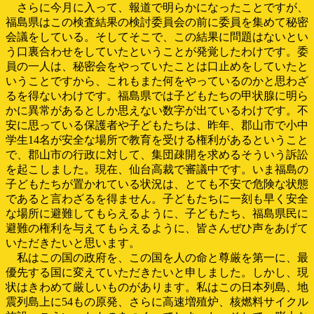
さらに今月に入って、報道で明らかになったことですが、
福島県はこの検査結果の検討委員会の前に委員を集めて秘密
会議をしている。そしてそこで、この結果に問題はないとい
う口裏合わせをしていたということが発覚したわけです。委
員の一人は、秘密会をやっていたことは口止めをしていたと
いうことですから、これもまた何をやっているのかと思わざ
るを得ないわけです。福島県では子どもたちの甲状腺に明ら
かに異常があるとしか思えない数字が出ているわけです。不
安に思っている保護者や子どもたちは、昨年、郡山市で小中
学生14名が安全な場所で教育を受ける権利があるということ
で、郡山市の行政に対して、集団疎開を求めるそういう訴訟
を起こしました。現在、仙台高裁で審議中です。いま福島の
子どもたちが置かれている状況は、とても不安で危険な状態
であると言わざるを得ません。子どもたちに一刻も早く安全
な場所に避難してもらえるように、子どもたち、福島県民に
避難の権利を与えてもらえるように、皆さんぜひ声をあげて
いただきたいと思います。
私はこの国の政府を、この国を人の命と尊厳を第一に、最
優先する国に変えていただきたいと申しました。しかし、現
状はきわめて厳しいものがあります。私はこの日本列島、地
震列島上に54もの原発、さらに高速増殖炉、核燃料サイクル