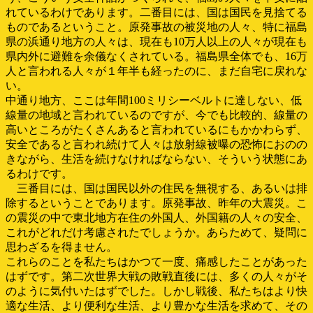
れているわけであります。二番目には、国は国民を見捨てる
ものであるということ。原発事故の被災地の人々、特に福島
県の浜通り地方の人々は、現在も10万人以上の人々が現在も
県内外に避難を余儀なくされている。福島県全体でも、16万
人と言われる人々が１年半も経ったのに、まだ自宅に戻れな
い。
中通り地方、ここは年間100ミリシーベルトに達しない、低
線量の地域と言われているのですが、今でも比較的、線量の
高いところがたくさんあると言われているにもかかわらず、
安全であると言われ続けて人々は放射線被曝の恐怖におのの
きながら、生活を続けなければならない、そういう状態にあ
るわけです。
三番目には、国は国民以外の住民を無視する、あるいは排
除するということであります。原発事故、昨年の大震災。こ
の震災の中で東北地方在住の外国人、外国籍の人々の安全、
これがどれだけ考慮されたでしょうか。あらためて、疑問に
思わざるを得ません。
これらのことを私たちはかつて一度、痛感したことがあった
はずです。第二次世界大戦の敗戦直後には、多くの人々がそ
のように気付いたはずでした。しかし戦後、私たちはより快
適な生活、より便利な生活、より豊かな生活を求めて、その