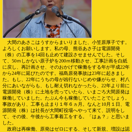
大間のあさこはうすからまいりました、小笠原厚子です。
よろしくお願いします。私の母、熊谷あさ子は電源開発
（株）の工事を14回も止めて建設させませんでした。そし
て、50ｍしかない原子炉を200ｍ移動させ、工事計画を白紙
に戻し、再計画させ、そのおかげで稼働をする年が平成22年
から24年に延びたのです。福島原発事故は23年に起きまし
た。もし、22年にうちの母が凶行ないじめや嫌がらせ、村八
分にあいながらも、もし耐え切れなかったら、22年より前に
電源開発（株）に土地を売っていたら、いまごろ大間原発は
稼働していました。たぶん今も稼働していたことでしょう。
事故があり、工事も止まり１年６ヵ月。なんと10月１日、電
源開発（株）は社長が大間町役場へやって来て、説明をし
て、その後、午後から工事着工をする。「はぁ？」と思いま
した。
政府は再稼働、原発はゼロにする、そして新規、増設は認