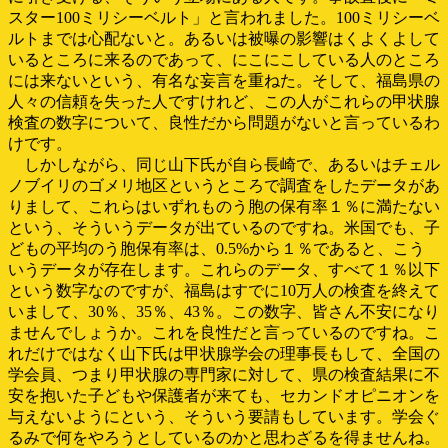
スター100ミリシーベルト」と言われました。100ミリシーベ
ルトまでは心配ないと。あるいは被曝の影響はくよくよして
いるところに来るのであって、にこにこしている人のところ
には来ないという、有名な妄言を重ねた。そして、福島県の
人々の信頼を失った人ですけれど、この人がこれらの甲状腺
検査の数字について、良性だから問題がないと言っているわ
けです。
しかしながら、同じ山下氏が自ら長崎で、あるいはチェル
ノブイリのゴメリ地区というところで調査をしたデータがあ
りまして、これらはいずれものう胞の保有率１％に満たない
という、そういうデータが出ているのですね。米国でも、子
どもの平均のう胞保有率は、0.5%から１％であると、こう
いうデータが存在します。これらのデータ、すべて１％以下
という数字なのですが、福島はすでに10万人の検査を終えて
いまして、30％、35％、43％。この数字、皆さん不安になり
ませんでしょうか。これを良性だと言っているのですね。こ
れだけではなく山下氏は甲状腺学会の理事長もして、全国の
学会員、つまり甲状腺の専門家に対して、県の検査結果に不
安を抱いた子どもや保護者が来ても、セカンドオピニオンを
与えないようにという、そういう要請もしています。学会ぐ
るみで何をやろうとしているのかと思わざるを得ませんね。