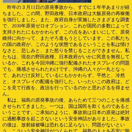
昨年の３月11日の原発事故から、すでに１年半あまりが経
ちました。この間、野田政権、日本政府は大飯原発の再稼働
を強行しました。また、政府自身が実施したさまざまな調査
で、2030年原発ゼロオプション、これが国民の多数によって
支持されたにもかかわらず、この点をあいまいにして、原発
維持に向かって、またぞろ進もうとしています。この私たち
の国の政府が、このような状態であるということを私は情け
なさと、悲しみと、また怒りを禁じることができません。私
たちは、現在の野田政権、日本政府がいかに民意を無視して
いるか。これを今回沖縄に強行配備されたオスプレイの問題
でも、痛感させられたわけです。沖縄の人々が一丸となっ
て、あれだけ反対しているにもかかわらず、平然と、冷然
と、オスプレイの配備を強行した。いったいこの政府は、ど
こを見て行政を、政治を行っているのかと思わざるを得ませ
ん。
私は、福島の原発事故の後、あらためて三つのことを痛感
させられてきました。一つは、国は国民を欺くものであると
いうことです。ご承知のように、事故前は日本の原発は絶対
に過酷事故を起こさないという安全神話がありました。事故
の後は、放射線被曝は恐れるに足らない、問題がないとい
う、こういう安全神話がつくられて、福島の人々を不安に陥