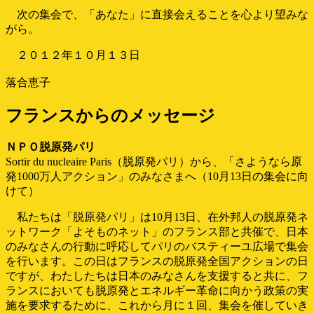
次の集会で、「あなた」に直接会えることを心より望みな
がら。
２０１２年１０月１３日
落合恵子
フランスからのメッセージ
ＮＰＯ脱原発パリ
Sortir du nucleaire Paris（脱原発パリ）から、「さようなら原
発1000万人アクション」のみなさまへ（10月13日の集会に向
けて）
私たちは「脱原発パリ」は10月13日、在外邦人の脱原発ネ
ットワーク「よそものネット」のフランス部と共催で、日本
のみなさんの行動に呼応してパリのバスティーユ広場で集会
を行います。この日はフランスの脱原発全国アクションの日
ですが、わたしたちは日本のみなさんを支援すると共に、フ
ランスにおいても脱原発とエネルギー革命に向かう政策の実
施を要求するために、これから月に１回、集会を催していき