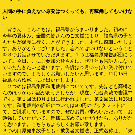
人間の手に負えない原発はつくっても、再稼働してもいけな
い
皆さん、こんにちは。福島県からまいりました。初めに、
今年の夏休み、全国の皆さんのご支援により、福島県の子ど
もたちが保養に行くことができました。本当に感謝いたしま
す。ありがとうございました。忘れてはいけないということ
を３つお話させていただきます。１つは福島原発告訴団につ
いて。今日ここにご参加の皆さんに、ぜひとも告訴人になっ
ていただきたいと思います。告訴は今月いっぱい受け付けて
いますので、よろしくお願いしたいと思います。11月15日、
福島地方検察庁に提出いたします。
２つめは福島集団疎開裁判についてです。先ほども高橋さ
んのほうからお話がありましたが、現在、仙台高裁で審議中
です。第１回は10月１日に行われました。第２回は11月26日
です。疎開裁判の詳細については600円のブックレットに
て、ご説明していますので、ぜひお買い求めいただいて、お
勉強していただいて、皆様に広めていただけたら、ありがた
く思います。こちらもよろしくお願い致します。
３つめは原発事故子ども・被災者支援法、正式名称は、「東