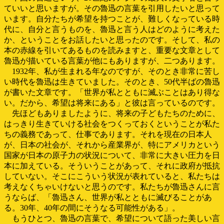
ていいと思いますが。その魯迅の言葉を引用したいと思って
います。自分たちが希望を持つことが、難しくなっている時
代に、自分と言うものを、魯迅と言う人はどのように考えた
か、ということをお話したいと思ったのです。そして、私の
本の赤線を引いてあるものを読みますと、重要な文章として
魯迅が描いている言葉が他にもありますが、二つあります。
1932年、私が生まれる年なのですが、そのとき非常に苦し
い時代を魯迅は生きていました。そのとき、50代半ばの魯迅
が書いた文章です。「世界が私とともに滅ぶことはあり得な
い。だから、希望は将来にある」と彼は言っているのです。
先ほどもありましたように、将来の子どもたちのために、
はっきり生きていける社会をつくっておくということが私た
ちの義務であって、仕事であります。それを現在の日本人
が、日本の社会が、それから産業界が、特にアメリカという
国家が日本の原子力の状況について、非常に大きい圧力を日
本に加えている。そういうことがあって、それに政府が抵抗
していない。そこにこういう状況が表れていると、私たちは
考えなくちゃいけないと思うのです。私たちが魯迅さんに言
うならば、「魯迅さん、世界が私とともに滅びることがあ
る。30年、40年の間にそうなる可能性がある」。
もうひとつ、魯迅の言葉で、希望について語った美しい言