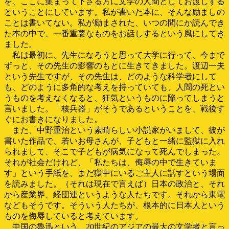
を、ここに集まって下さる方に文学の人間としてお渡しする
ということにしています。私が書いた本に、そんな励ましの
ことは書いてない。私が励まされた、いつの間にか読んでき
た本の中で、一番重要なものをお話しするという風にしてき
ました。
私は最初に、先生になろうと思って大学に行って、今まで
ずっと、その先生の影響のもとに生きてきました。渡辺一夫
という先生ですが、その先生は、どのような科学者にして
も、どのように多角的な考えを持っていても、人間の死とい
うものを考えなくなると、狂気というものに陥ってしまうと
言いました。「核兵器」がそうであるということを、戦後す
ぐにお書きになりました。
また、中野重治という素晴らしい小説家がいまして、彼が
書いた作品で、若いお母さんが、子どもと一緒に監獄に入れ
られまして、そこで子どもが病気になって死んでしまった。
それが社会だけれど、「私たちは、侮辱の中で生きていま
す」という手紙を、まだ獄中にいるご主人に話すという場面
を読みました。（それは現在で言えば）日本の政治と、それ
から産業界、経団連というような人たちです。それから東電
などもそうです。そういう人たちが、根本的に日本人という
ものを侮辱していると考えています。
中国の魯迅という、20世紀のアジアの最大の文学者と言っ