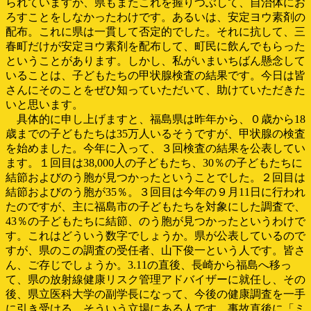
られていますが、県もまたこれを握りつぶして、自治体にお
ろすことをしなかったわけです。あるいは、安定ヨウ素剤の
配布。これに県は一貫して否定的でした。それに抗して、三
春町だけが安定ヨウ素剤を配布して、町民に飲んでもらった
ということがあります。しかし、私がいまいちばん懸念して
いることは、子どもたちの甲状腺検査の結果です。今日は皆
さんにそのことをぜひ知っていただいて、助けていただきた
いと思います。
具体的に申し上げますと、福島県は昨年から、０歳から18
歳までの子どもたちは35万人いるそうですが、甲状腺の検査
を始めました。今年に入って、３回検査の結果を公表してい
ます。１回目は38,000人の子どもたち、30％の子どもたちに
結節およびのう胞が見つかったということでした。２回目は
結節およびのう胞が35％。３回目は今年の９月11日に行われ
たのですが、主に福島市の子どもたちを対象にした調査で、
43％の子どもたちに結節、のう胞が見つかったというわけで
す。これはどういう数字でしょうか。県が公表しているので
すが、県のこの調査の受任者、山下俊一という人です。皆さ
ん、ご存じでしょうか。3.11の直後、長崎から福島へ移っ
て、県の放射線健康リスク管理アドバイザーに就任し、その
後、県立医科大学の副学長になって、今後の健康調査を一手
に引き受ける、そういう立場にある人です。事故直後に「ミ