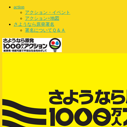
action
アクション・イベント
アクション+地図
さようなら原発署名
署名についてＱ＆Ａ