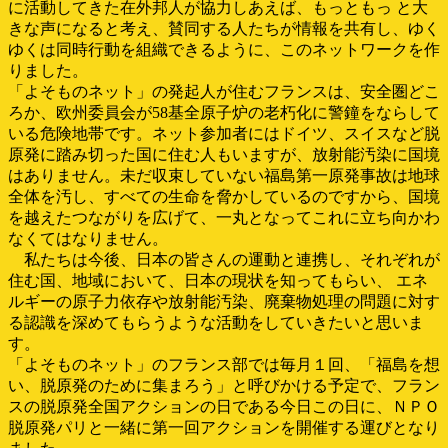
に活動してきた在外邦人が協力しあえば、もっともっ と大
きな声になると考え、賛同する人たちが情報を共有し、ゆく
ゆくは同時行動を組織できるように、このネットワークを作
りました。
「よそものネット」の発起人が住むフランスは、安全圏どこ
ろか、欧州委員会が58基全原子炉の老朽化に警鐘をならして
いる危険地帯です。ネット参加者にはドイツ、スイスなど脱
原発に踏み切った国に住む人もいますが、放射能汚染に国境
はありません。未だ収束していない福島第一原発事故は地球
全体を汚し、すべての生命を脅かしているのですから、国境
を越えたつながりを広げて、一丸となってこれに立ち向かわ
なくてはなりません。
私たちは今後、日本の皆さんの運動と連携し、それぞれが
住む国、地域において、日本の現状を知ってもらい、 エネ
ルギーの原子力依存や放射能汚染、廃棄物処理の問題に対す
る認識を深めてもらうような活動をしていきたいと思いま
す。
「よそものネット」のフランス部では毎月１回、「福島を想
い、脱原発のために集まろう」と呼びかける予定で、フラン
スの脱原発全国アクションの日である今日この日に、ＮＰＯ
脱原発パリと一緒に第一回アクションを開催する運びとなり