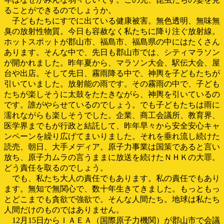
ることができるのでしょうか。
子どもたちにすでに出ている健康被害。無色透明、無味無
臭の放射性物質。今日も容赦なく私たちに降り注ぐ放射線。
ホットスポットが郡山市、福島市、福島県の中にはたくさん
あります。そんな中で、先日も郡山市では、シティマラソン
が開かれました。昨年夏から、マラソン大会、駅伝大会、屋
台や出店。そして先日、霧雨降る中で、神輿を子どもたちが
引いていました。放射能の雨です。その霧雨の中で、子ども
たちが楽しそうに太鼓をたたきながら、神輿を引いているの
です。誰がやらせているのでしょう。でも子どもたちは雨に
濡れながらも楽しそうでした。企業、商工会議所、教育界、
医学界までもが行政と結託して、昨年早々から安全安心キャ
ンペーンを繰り広げてまいりました。それを垂れ流し続けた
読売、朝日、大手メディア。原子力事業は国策であると言い
放ち、原子力ムラの言うままに放送を続けたＮＨＫの大罪。
どう責任を取るのでしょう。
でも、私たち大人の責任でもあります。私の責任でもあり
ます。無知で無関心で、数十年生きてきました。もっともっ
とどこまでも貪欲で強欲で。そんな人間たち。地球は私たち
人間だけのものではありません。
12月15日からＩＡＥＡ（国際原子力機関）が郡山市で会議