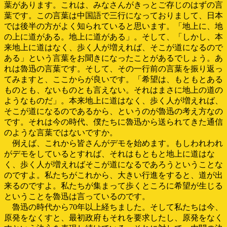
葉があります。これは、みなさんがきっとご存じのはずの言
葉です。この言葉は中国語で三行になっておりまして、日本
では後半の方がよく知られていると思います。「地上に、地
の上に道がある。地上に道がある」。そして、「しかし、本
来地上に道はなく、歩く人が増えれば、そこが道になるので
ある」という言葉をお聞きになったことがあるでしょう。あ
れは魯迅の言葉です。そして、その一行前の言葉を振り返っ
てみますと、ここからが良いです。「希望は、もともとある
ものとも、ないものとも言えない。それはまさに地上の道の
ようなものだ」。本来地上に道はなく、歩く人が増えれば、
そこが道になるのであるから、というのが魯迅の考え方なの
です。それは今の時代、僕たちに魯迅から送られてきた通信
のような言葉ではないですか。
例えば、これから皆さんがデモを始めます。もしわれわれ
がデモをしているとすれば、それはもともと地上に道はな
く、歩く人が増えればそこが道になるであろうということな
のですよ。私たちがこれから、大きい行進をすると、道が出
来るのですよ。私たちが集まって歩くところに希望が生じる
ということを魯迅は言っているのです。
魯迅の時代から70年以上経ちました。そして私たちは今、
原発をなくすと、最初政府もそれを要求したし、原発をなく