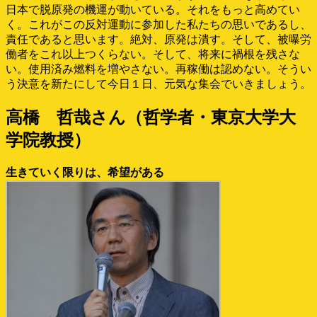
日本で脱原発の機運が動いている。それをもっと高めてい
く。これがこの反対運動に参加した私たちの思いであるし、
責任であると思います。絶対、原発は潰す。そして、被曝労
働者をこれ以上つくらない。そして、将来に禍根を残さな
い。使用済み燃料を増やさない。再稼働は認めない。そうい
う決意を新たにして今日１日、元気な集会でいきましょう。
高橋 哲哉さん（哲学者・東京大学大
学院教授）
生きていく限りは、希望がある