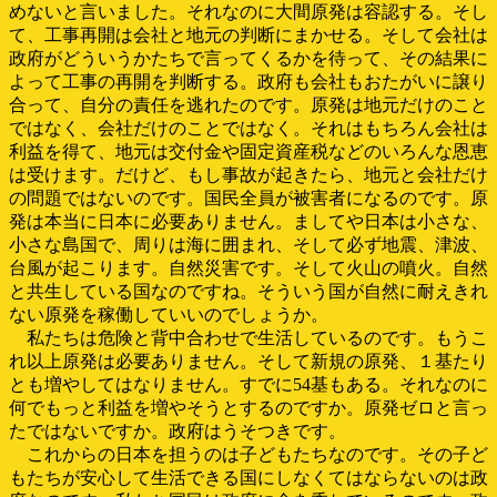
めないと言いました。それなのに大間原発は容認する。そし
て、工事再開は会社と地元の判断にまかせる。そして会社は
政府がどういうかたちで言ってくるかを待って、その結果に
よって工事の再開を判断する。政府も会社もおたがいに譲り
合って、自分の責任を逃れたのです。原発は地元だけのこと
ではなく、会社だけのことではなく。それはもちろん会社は
利益を得て、地元は交付金や固定資産税などのいろんな恩恵
は受けます。だけど、もし事故が起きたら、地元と会社だけ
の問題ではないのです。国民全員が被害者になるのです。原
発は本当に日本に必要ありません。ましてや日本は小さな、
小さな島国で、周りは海に囲まれ、そして必ず地震、津波、
台風が起こります。自然災害です。そして火山の噴火。自然
と共生している国なのですね。そういう国が自然に耐えきれ
ない原発を稼働していいのでしょうか。
私たちは危険と背中合わせで生活しているのです。もうこ
れ以上原発は必要ありません。そして新規の原発、１基たり
とも増やしてはなりません。すでに54基もある。それなのに
何でもっと利益を増やそうとするのですか。原発ゼロと言っ
たではないですか。政府はうそつきです。
これからの日本を担うのは子どもたちなのです。その子ど
もたちが安心して生活できる国にしなくてはならないのは政