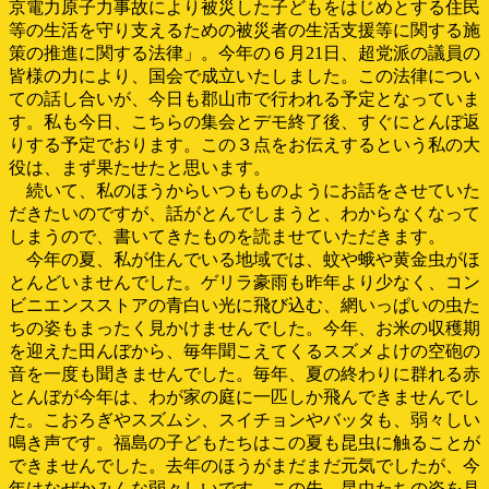
京電力原子力事故により被災した子どもをはじめとする住民
等の生活を守り支えるための被災者の生活支援等に関する施
策の推進に関する法律」。今年の６月21日、超党派の議員の
皆様の力により、国会で成立いたしました。この法律につい
ての話し合いが、今日も郡山市で行われる予定となっていま
す。私も今日、こちらの集会とデモ終了後、すぐにとんぼ返
りする予定でおります。この３点をお伝えするという私の大
役は、まず果たせたと思います。
続いて、私のほうからいつもものようにお話をさせていた
だきたいのですが、話がとんでしまうと、わからなくなって
しまうので、書いてきたものを読ませていただきます。
今年の夏、私が住んでいる地域では、蚊や蛾や黄金虫がほ
とんどいませんでした。ゲリラ豪雨も昨年より少なく、コン
ビニエンスストアの青白い光に飛び込む、網いっぱいの虫た
ちの姿もまったく見かけませんでした。今年、お米の収穫期
を迎えた田んぼから、毎年聞こえてくるスズメよけの空砲の
音を一度も聞きませんでした。毎年、夏の終わりに群れる赤
とんぼが今年は、わが家の庭に一匹しか飛んできませんでし
た。こおろぎやスズムシ、スイチョンやバッタも、弱々しい
鳴き声です。福島の子どもたちはこの夏も昆虫に触ることが
できませんでした。去年のほうがまだまだ元気でしたが、今
年はなぜかみんな弱々しいです。この先、昆虫たちの姿を見