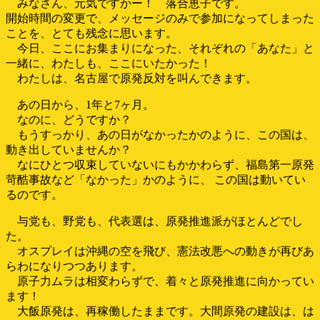
みなさん、元気ですかー！ 落合恵子です。
開始時間の変更で、メッセージのみで参加になってしまった
ことを、とても残念に思います。
今日、ここにお集まりになった、それぞれの「あなた」と
一緒に、わたしも、ここにいたかった！
わたしは、名古屋で原発反対を叫んできます。
あの日から、1年と7ヶ月。
なのに、どうですか？
もうすっかり、あの日がなかったかのように、この国は、
動き出していませんか？
なにひとつ収束していないにもかかわらず、福島第一原発
苛酷事故など「なかった」かのように、 この国は動いてい
るのです。
与党も、野党も、代表選は、原発推進派がほとんどでし
た。
オスプレイは沖縄の空を飛び、憲法改悪への動きが再びあ
らわになりつつあります。
原子力ムラは相変わらずで、着々と原発推進に向かってい
ます！
大飯原発は、再稼働したままです。大間原発の建設は、は