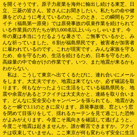
を開くそうです。原子力産業を海外に輸出し続ける東芝、日
立、三菱の皆さん。皆さんにお聞きしたい。私たちの命や健
康をどのように考えているのか。このとき、この瞬間もフク
イチ（福島第一原発）では原発事故の収束作業を続けられて
いる作業員の方たちが約3,000名以上いらっしゃいます。今
年の夏は本当にうだるような暑さで、ご無事でいるかと、み
んな祈っていました。６割が福島県民です。被害者が加害者
に雇われているのです。これが現実です。みんな家族を守る
ため、命を守るため、生活を続けるため、日本を守るため、
高線量の中で命がけの作業です。いつ、また地震が来るかも
わからない。
私は、こうして東京へ出てくるたびに、連れ合いにメール
をします。大丈夫ですか、地震は来てないか、必ず確認を取
ります。何もなかったように生活をしている福島県民を、地
震や余震があるとフクイチは大丈夫かと、連絡を取り合いま
す。どんなに安全安心キャンペーンを張られても、地震があ
ると一瞬で3.11のときに戻ります。原発事故後、窓という窓
を閉めて目張りをして、揺れるカーテンを見て過ごした恐怖
がよみがえります。今度こそ風向きを確認して逃げようと。
今度こそ地震は起きませんか。誰か断言できますか。フクイ
チは収束していません。ここ東京が何も変わらず安全に生活