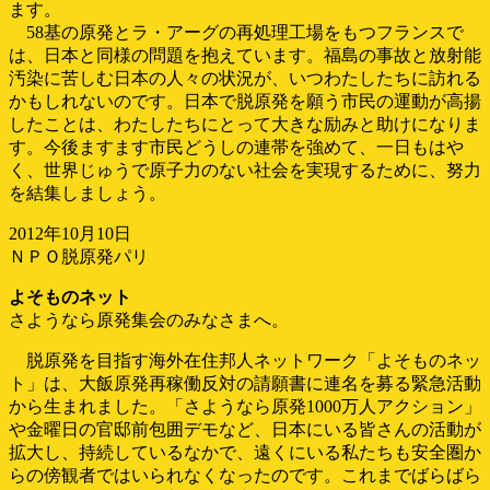
ます。
58基の原発とラ・アーグの再処理工場をもつフランスで
は、日本と同様の問題を抱えています。福島の事故と放射能
汚染に苦しむ日本の人々の状況が、いつわたしたちに訪れる
かもしれないのです。日本で脱原発を願う市民の運動が高揚
したことは、わたしたちにとって大きな励みと助けになりま
す。今後ますます市民どうしの連帯を強めて、一日もはや
く、世界じゅうで原子力のない社会を実現するために、努力
を結集しましょう。
2012年10月10日
ＮＰＯ脱原発パリ
よそものネット
さようなら原発集会のみなさまへ。
脱原発を目指す海外在住邦人ネットワーク「よそものネッ
ト」は、大飯原発再稼働反対の請願書に連名を募る緊急活動
から生まれました。「さようなら原発1000万人アクション」
や金曜日の官邸前包囲デモなど、日本にいる皆さんの活動が
拡大し、持続しているなかで、遠くにいる私たちも安全圏か
らの傍観者ではいられなくなったのです。これまでばらばら