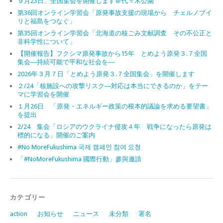
９月23日、全国集会を開催します＠代々木公園
第36回オンライン学習会「原発事故支援の現場から チェルノブイ
リと福島をつなぐ」
第35回オンライン学習会「北海道の核ごみ文献調査 その不公正と
非科学性について」
【開催報告】フクシマ原発事故から15年 とめよう原発３.７全国
集会―持続可能で平和な社会を―
2026年３月７日「とめよう原発３.７全国集会」を開催します
２/24「核施設への攻撃リスク―対応は本当にできるのか」をテー
マに学習会を開催
１月26日 「原発・エネルギー政策の根本的議論を求める要望書」
を提出
2/24 集会「ロシアのウクライナ侵攻４年 戦争になったら原発は
標的になる」開催のご案内
#No MoreFukushima 국제 캠페인 참여 요청
「#NoMoreFukushima 國際行動」參與邀請
カテゴリー
action
お知らせ
ニュース
未分類
署名