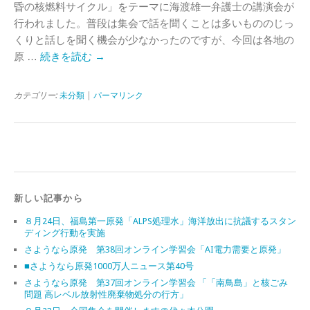
昏の核燃料サイクル」をテーマに海渡雄一弁護士の講演会が
行われました。普段は集会で話を聞くことは多いもののじっ
くりと話しを聞く機会が少なかったのですが、今回は各地の
原 …
続きを読む
→
カテゴリー:
未分類
|
パーマリンク
新しい記事から
８月24日、福島第一原発「ALPS処理水」海洋放出に抗議するスタン
ディング行動を実施
さようなら原発 第38回オンライン学習会「AI電力需要と原発」
■さようなら原発1000万人ニュース第40号
さようなら原発 第37回オンライン学習会 「「南鳥島」と核ごみ
問題 高レベル放射性廃棄物処分の行方」