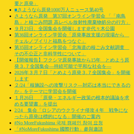
要と原発」
■さようなら原発1000万人ニュース第40号
さようなら原発 第37回オンライン学習会 「「南鳥
島」と核ごみ問題 高レベル放射性廃棄物処分の行方」
９月23日、全国集会を開催します＠代々木公園
第36回オンライン学習会「原発事故支援の現場から
チェルノブイリと福島をつなぐ」
第35回オンライン学習会「北海道の核ごみ文献調査
その不公正と非科学性について」
【開催報告】フクシマ原発事故から15年 とめよう原
発３.７全国集会―持続可能で平和な社会を―
2026年３月７日「とめよう原発３.７全国集会」を開催
します
２/24「核施設への攻撃リスク―対応は本当にできるの
か」をテーマに学習会を開催
１月26日 「原発・エネルギー政策の根本的議論を求
める要望書」を提出
2/24 集会「ロシアのウクライナ侵攻４年 戦争にな
ったら原発は標的になる」開催のご案内
#No MoreFukushima 국제 캠페인 참여 요청
「#NoMoreFukushima 國際行動」參與邀請