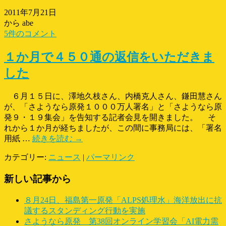
2011年7月21日
から abe
5件のコメント
１か月で４５０通の返信をいただきま
した
６月１５日に、澤地久枝さん、内橋克人さん、鎌田慧さん
が、「さようなら原発１０００万人署名」と「さようなら原
発９・１９集会」を告知する記者会見を開きました。 そ
れから１か月が経ちましたが、この間に事務局には、「署名
用紙 …
続きを読む
→
カテゴリー:
ニュース
|
パーマリンク
新しい記事から
８月24日、福島第一原発「ALPS処理水」海洋放出に抗
議するスタンディング行動を実施
さようなら原発 第38回オンライン学習会「AI電力需