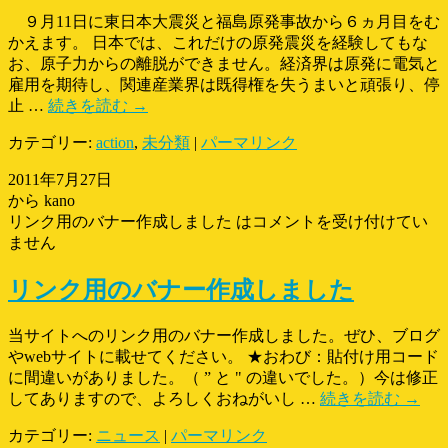
９月11日に東日本大震災と福島原発事故から６ヵ月目をむ
かえます。 日本では、これだけの原発震災を経験してもな
お、原子力からの離脱ができません。経済界は原発に電気と
雇用を期待し、関連産業界は既得権を失うまいと頑張り、停
止 …
続きを読む
→
カテゴリー:
action
,
未分類
|
パーマリンク
2011年7月27日
から kano
リンク用のバナー作成しました は
コメントを受け付けてい
ません
リンク用のバナー作成しました
当サイトへのリンク用のバナー作成しました。ぜひ、ブログ
やwebサイトに載せてください。 ★おわび：貼付け用コード
に間違いがありました。（ ” と " の違いでした。）今は修正
してありますので、よろしくおねがいし …
続きを読む
→
カテゴリー:
ニュース
|
パーマリンク