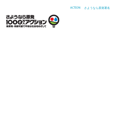
ACTION
さようなら原発署名
月
別:
20
年
5
月
さ
よ
う
な
ら
原
第
37