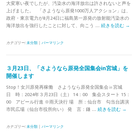
大変寒い夜でしたが、汚染水の海洋放出は許されないと声を
上げました。 「さようなら原発1000万人アクション」は、
政府・東京電力が8月24日に福島第一原発の放射能汚染水の
海洋放出を強行したことに対して、向こう …
続きを読む
→
カテゴリー:
未分類
|
パーマリンク
３月23日、「さようなら原発全国集会in宮城」を
開催します
Stop！女川原発再稼働 さようなら原発全国集会㏌宮城
日 時：2024年３月23日（土） 14：00 集会スタート 15：
00 アピール行進 ※雨天決行 場 所：仙台市 勾当台講演
市民広場（仙台市役所向い） 発 言：鎌 …
続きを読む
→
カテゴリー:
未分類
|
パーマリンク