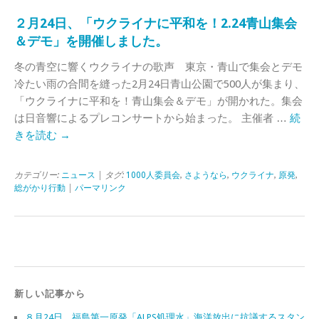
２月24日、「ウクライナに平和を！2.24青山集会
＆デモ」を開催しました。
冬の青空に響くウクライナの歌声 東京・青山で集会とデモ
冷たい雨の合間を縫った2月24日青山公園で500人が集まり、
「ウクライナに平和を！青山集会＆デモ」が開かれた。集会
は日音響によるプレコンサートから始まった。 主催者 …
続
きを読む
→
カテゴリー:
ニュース
| タグ:
1000人委員会
,
さようなら
,
ウクライナ
,
原発
,
総がかり行動
|
パーマリンク
新しい記事から
８月24日、福島第一原発「ALPS処理水」海洋放出に抗議するスタン