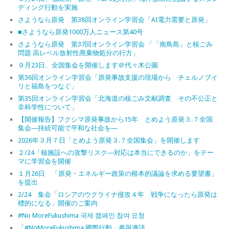
ディング行動を実施
さようなら原発 第38回オンライン学習会「AI電力需要と原発」
■さようなら原発1000万人ニュース第40号
さようなら原発 第37回オンライン学習会 「「南鳥島」と核ごみ
問題 高レベル放射性廃棄物処分の行方」
９月23日、全国集会を開催します＠代々木公園
第36回オンライン学習会「原発事故支援の現場から チェルノブイ
リと福島をつなぐ」
第35回オンライン学習会「北海道の核ごみ文献調査 その不公正と
非科学性について」
【開催報告】フクシマ原発事故から15年 とめよう原発３.７全国
集会―持続可能で平和な社会を―
2026年３月７日「とめよう原発３.７全国集会」を開催します
２/24「核施設への攻撃リスク―対応は本当にできるのか」をテー
マに学習会を開催
１月26日 「原発・エネルギー政策の根本的議論を求める要望書」
を提出
2/24 集会「ロシアのウクライナ侵攻４年 戦争になったら原発は
標的になる」開催のご案内
#No MoreFukushima 국제 캠페인 참여 요청
「#NoMoreFukushima 國際行動」參與邀請