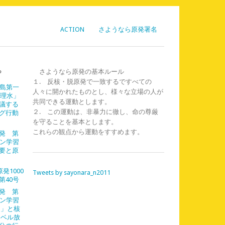
ACTION
さようなら原発署名
ら
さようなら原発の基本ルール
１. 反核・脱原発で一致するですべての
福島第一
人々に開かれたものとし、様々な立場の人が
処理水」
共同できる運動とします。
議する
２. この運動は、非暴力に徹し、命の尊厳
グ行動
を守ることを基本とします。
これらの観点から運動をすすめます。
発 第
イン学習
需要と原
発1000
Tweets by sayonara_n2011
第40号
発 第
イン学習
島」と核
レベル放