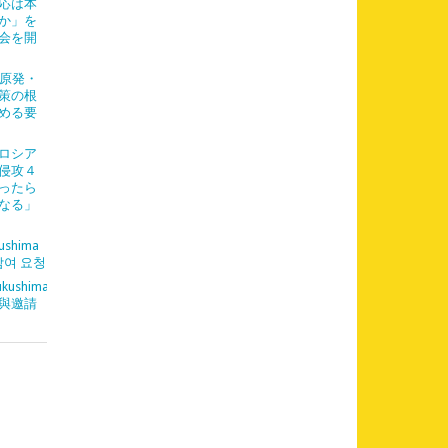
応は本
か」を
会を開
「原発・
策の根
める要
「ロシア
侵攻４
ったら
なる」
ushima
참여 요청
kushima
與邀請