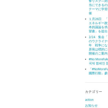
撃リスク―対
当にできるの
テーマに学習
催
１月26日 
エネルギー政
本的議論を求
望書」を提出
2/24 集会
のウクライナ
年 戦争にな
原発は標的に
開催のご案内
#No MoreFuk
국제 캠페인 
「#NoMoreFu
國際行動」參
カテゴリー
action
お知らせ