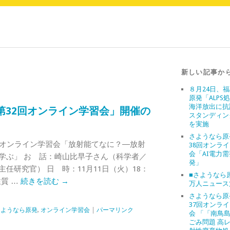
新しい記事か
８月24日、
原発「ALPS
海洋放出に抗
第32回オンライン学習会」開催の
スタンディン
を実施
さようなら原
発オンライン学習会「放射能てなに？―放射
38回オンラ
会「AI電力
学ぶ」 お 話：崎山比早子さん（科学者／
発」
任研究官） 日 時：11月11日（火）18：
■さようなら原
性質 …
続きを読む
→
万人ニュース
さようなら原
37回オンラ
さようなら原発
,
オンライン学習会
|
パーマリンク
会 「「南鳥
ごみ問題 高