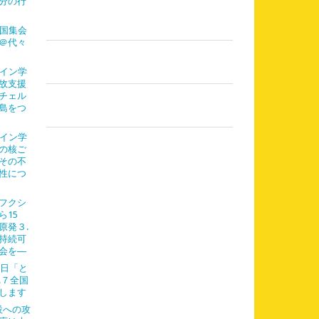
分の行
全国集会
＠代々
ライン学
故支援
チェル
島をつ
ライン学
の核ご
その不
性につ
フクシ
ら15
原発３.
持続可
会を―
７日「と
.７全国
します
設への攻