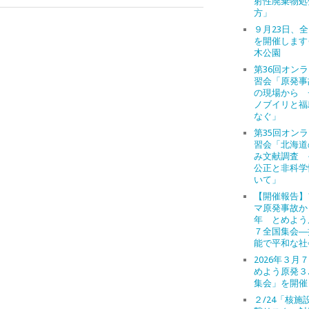
射性廃棄物処
方」
９月23日、
を開催します
木公園
第36回オン
習会「原発事
の現場から 
ノブイリと福
なぐ」
第35回オン
習会「北海道
み文献調査 
公正と非科学
いて」
【開催報告】
マ原発事故か
年 とめよう
７全国集会―
能で平和な社
2026年３月
めよう原発３
集会」を開催
２/24「核施