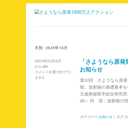
月別: 2025年10月
「さようなら原発
2025年10月24日
から abe
お知らせ
「さ
コメントを受け付けてい
よ
ません
第32回 さようなら原
う
能、放射線の基礎基本を
な
元放射線医学総合研究所主
ら
原
00～ 内 容：放射能の
発
第
32
カテゴリー:
お知らせ
| タグ:
回
オ