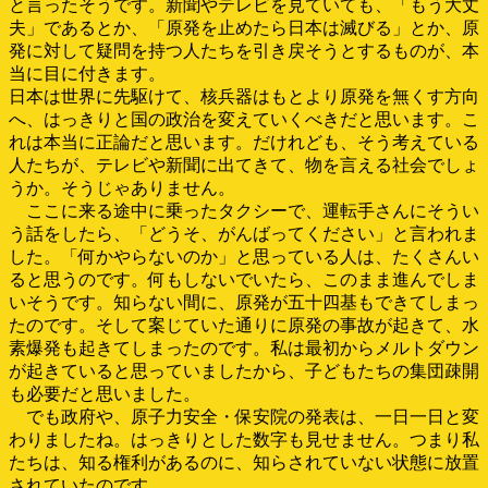
と言ったそうです。新聞やテレビを見ていても、「もう大丈
夫」であるとか、「原発を止めたら日本は滅びる」とか、原
発に対して疑問を持つ人たちを引き戻そうとするものが、本
当に目に付きます。
日本は世界に先駆けて、核兵器はもとより原発を無くす方向
へ、はっきりと国の政治を変えていくべきだと思います。こ
れは本当に正論だと思います。だけれども、そう考えている
人たちが、テレビや新聞に出てきて、物を言える社会でしょ
うか。そうじゃありません。
ここに来る途中に乗ったタクシーで、運転手さんにそうい
う話をしたら、「どうそ、がんばってください」と言われま
した。「何かやらないのか」と思っている人は、たくさんい
ると思うのです。何もしないでいたら、このまま進んでしま
いそうです。知らない間に、原発が五十四基もできてしまっ
たのです。そして案じていた通りに原発の事故が起きて、水
素爆発も起きてしまったのです。私は最初からメルトダウン
が起きていると思っていましたから、子どもたちの集団疎開
も必要だと思いました。
でも政府や、原子力安全・保安院の発表は、一日一日と変
わりましたね。はっきりとした数字も見せません。つまり私
たちは、知る権利があるのに、知らされていない状態に放置
されていたのです。