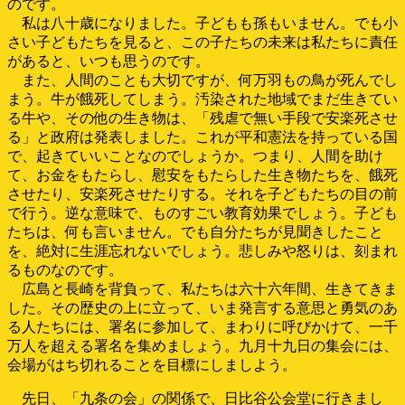
のです。
私は八十歳になりました。子どもも孫もいません。でも小
さい子どもたちを見ると、この子たちの未来は私たちに責任
があると、いつも思うのです。
また、人間のことも大切ですが、何万羽もの鳥が死んでし
まう。牛が餓死してしまう。汚染された地域でまだ生きてい
る牛や、その他の生き物は、「残虐で無い手段で安楽死させ
る」と政府は発表しました。これが平和憲法を持っている国
で、起きていいことなのでしょうか。つまり、人間を助け
て、お金をもたらし、慰安をもたらした生き物たちを、餓死
させたり、安楽死させたりする。それを子どもたちの目の前
で行う。逆な意味で、ものすごい教育効果でしょう。子ども
たちは、何も言いません。でも自分たちが見聞きしたこと
を、絶対に生涯忘れないでしょう。悲しみや怒りは、刻まれ
るものなのです。
広島と長崎を背負って、私たちは六十六年間、生きてきま
した。その歴史の上に立って、いま発言する意思と勇気のあ
る人たちには、署名に参加して、まわりに呼びかけて、一千
万人を超える署名を集めましょう。九月十九日の集会には、
会場がはち切れることを目標にしましよう。
先日、「九条の会」の関係で、日比谷公会堂に行きまし