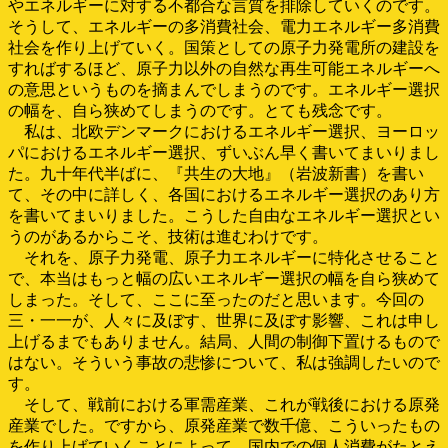
やエネルギーに対する不都合な言質を排除していくのです。
そうして、エネルギーの多消費社会、電力エネルギー多消費
社会を作り上げていく。国策としての原子力発電所の建設を
すればするほど、原子力以外の自然な再生可能エネルギーへ
の意思というものを摘まんでしまうのです。エネルギー選択
の幅を、自ら狭めてしまうのです。とても残念です。
私は、北欧デンマークにおけるエネルギー選択、ヨーロッ
パにおけるエネルギー選択、ずいぶん早く書いてまいりまし
た。九十年代半ばに、『共生の大地』（岩波新書）を書い
て、その中に詳しく、各国におけるエネルギー選択のあり方
を書いてまいりました。こうした自由なエネルギー選択とい
うのがあるからこそ、技術は進むわけです。
それを、原子力発電、原子力エネルギーに特化させること
で、本当はもっと幅の広いエネルギー選択の幅を自ら狭めて
しまった。そして、ここに至ったのだと思います。今回の
三・一一が、人々に及ぼす、世界に及ぼす影響、これは申し
上げるまでもありません。結局、人間の制御下置けるもので
はない。そういう事故の悲惨について、私は強調したいので
す。
そして、戦前における軍需産業、これが戦後における原発
産業でした。ですから、原発産業で数千億、こういったもの
を作り上げていくことによって、国内での個人消費がたとえ