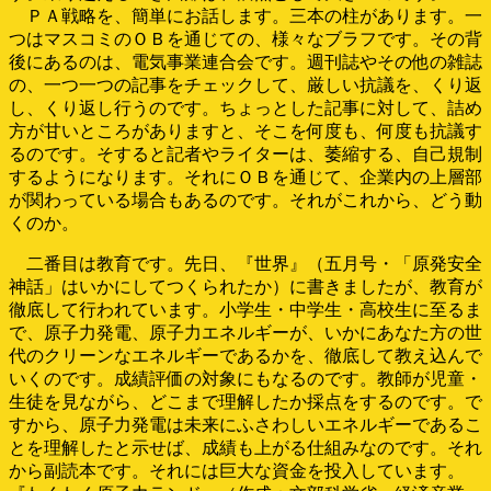
ＰＡ戦略を、簡単にお話します。三本の柱があります。一
つはマスコミのＯＢを通じての、様々なブラフです。その背
後にあるのは、電気事業連合会です。週刊誌やその他の雑誌
の、一つ一つの記事をチェックして、厳しい抗議を、くり返
し、くり返し行うのです。ちょっとした記事に対して、詰め
方が甘いところがありますと、そこを何度も、何度も抗議す
るのです。そすると記者やライターは、萎縮する、自己規制
するようになります。それにＯＢを通じて、企業内の上層部
が関わっている場合もあるのです。それがこれから、どう動
くのか。
二番目は教育です。先日、『世界』（五月号・「原発安全
神話」はいかにしてつくられたか）に書きましたが、教育が
徹底して行われています。小学生・中学生・高校生に至るま
で、原子力発電、原子力エネルギーが、いかにあなた方の世
代のクリーンなエネルギーであるかを、徹底して教え込んで
いくのです。成績評価の対象にもなるのです。教師が児童・
生徒を見ながら、どこまで理解したか採点をするのです。で
すから、原子力発電は未来にふさわしいエネルギーであるこ
とを理解したと示せば、成績も上がる仕組みなのです。それ
から副読本です。それには巨大な資金を投入しています。