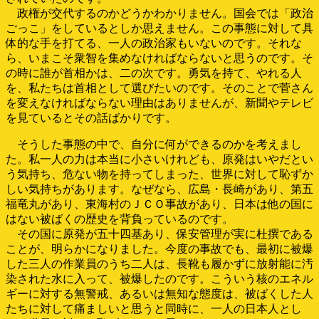
政権が交代するのかどうかわかりません。国会では「政治
ごっこ」をしているとしか思えません。この事態に対して具
体的な手を打てる、一人の政治家もいないのです。それな
ら、いまこそ衆智を集めなければならないと思うのです。そ
の時に誰が首相かは、二の次です。勇気を持て、やれる人
を、私たちは首相として選びたいのです。そのことで菅さん
を変えなければならない理由はありませんが、新聞やテレビ
を見ているとその話ばかりです。
そうした事態の中で、自分に何ができるのかを考えまし
た。私一人の力は本当に小さいけれども、原発はいやだとい
う気持ち、危ない物を持ってしまった、世界に対して恥ずか
しい気持ちがあります。なぜなら、広島・長崎があり、第五
福竜丸があり、東海村のＪＣＯ事故があり、日本は他の国に
はない被ばくの歴史を背負っているのです。
その国に原発が五十四基あり、保安管理が実に杜撰である
ことが、明らかになりました。今度の事故でも、最初に被爆
した三人の作業員のうち二人は、長靴も履かずに放射能に汚
染された水に入って、被爆したのです。こういう核のエネル
ギーに対する無警戒、あるいは無知な態度は、被ばくした人
たちに対して痛ましいと思うと同時に、一人の日本人とし