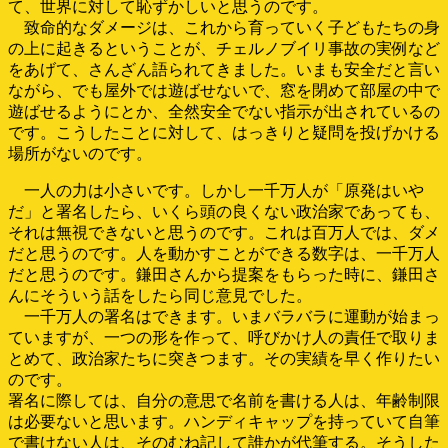
て、世界に対して恥ずかしいと思うのです。
致命的なダメージは、これから育っていく子どもたちの身
の上に起きるということが、チェルノブイリ事故の実例など
をあげて、さんざん語られてきました。いまも安全だと言い
ながら、でも屋外では遊ばせないで、窓を閉めて部屋の中で
遊ばせるようにとか、全然安全でない指示が出されているの
です。こうしたことに対して、はっきりと疑問を投げかける
場所がないのです。
一人の力は小さいです。しかし一千万人が「原発はいや
だ」と署名したら、いくら頭の良くない政治家であっても、
それは無視できないと思うのです。これは百万人では、ダメ
だと思うのです。人を動かすことができる数字は、一千万人
だと思うのです。鎌田さんから提案をもらった時に、鎌田さ
んにそういう話をしたら同じ意見でした。
一千万人の署名はできます。いまバラバラに運動が始まっ
ていますが、一つの形を作って、呼びかけ人の責任で取りま
とめて、政治家たちに突きつます。その実績を早く作りたい
のです。
署名に際しては、自分の意思で名前を書ける人は、年齢制限
は必要ないと思います。ハンディキャップを持っていて自筆
で書けない人は、そのむね記して誰かが代筆する。そうした