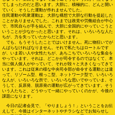
てしまったのだと思います。大胆に、積極的に、どんと開い
ていく、そうした運動が作れませんでした。
住民運動や民衆運動は、大胆な構想で大胆な行動を提起した
ことがありませんでした。これまでは政党や労働組合が中心
で、市民自らが手を結んで、大胆に全国的にやっていこうと
いうことが少なかったと思います。それは、いろいろな人た
ちが、力を失っていたからだと思います。
でも、もうそうしたことではいけません。死に物狂いでが
んばらなければなりません。それで私たちはロートルです
が、いま若い人や女性たちが、あちこちでいろいろな集会を
やっています。それは、どこかが司令するのではなくて、本
当に個人個人がやっていて、それが段々と大きくなってきて
います。これは従来の様な中央司令部が命令する運動とは違
って、リゾーム型、根っこ型、ネットワーク型で、いろいろ
な人が、いろいろな所で、いろいろな思いでやっていま。そ
うして、反原発、脱原発の運動が広がってきています。そう
いう人たちと、どうやって一緒にやっていくのかが、今後の
課題になります。
今日の記者会見で、「やりましょう！」ということをお伝
えして、今後はインターネットやチラシなどでお知らせし