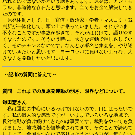
われるのではないかという話もあります。原発は、アン・モ
ラル、非道徳な存在だと思います。全てをお金で解決してき
たのです。
原発体制として、国・官僚・政治家・学者・マスコミ・裁
判所が一体化して、頭の上に乗っていました。それがいま、
不幸なことですが事故が起きて、それがはじけて、語りやす
くなったのです。そういう時に、大きな運動で押し返してい
く、そのチャンスなのです。なんとか署名と集会を、やり遂
げていきたいと思います。ヨーロッパに負けないような、大
きな力を発揮したいと思います。
～記者の質問に答えて～
質問 これまでの反原発運動の弱さ、限界などについて。
鎌田慧さん
私は運動の中心にいるわけではないので、口はばったいで
す。私の個人的な感想ですが、いままでいろいろな地域で、
反対運動が負け続けてきたのは事実です。裁判をやっても負
けました。地域別に各個撃破されてきて、そのことで諦めて
しまって、全国をつないで盛り返そうという力が、無くなっ