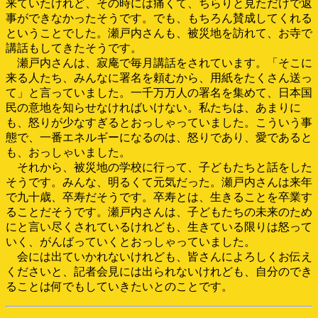
来ていたけれど、その時には痛くて、ちらりと見ただけで返
事ができなかったそうです。でも、もちろん賛成してくれる
ということでした。瀬戸内さんも、被災地を訪れて、お寺で
講話もしてきたそうです。
瀬戸内さんは、寂庵で毎月講話をされています。「そこに
来る人たち、みんなに署名を頼むから、用紙をたくさん送っ
て」と言っていました。一千万万人の署名を集めて、日本国
民の意地を知らせなければいけない。私たちは、あまりに
も、怒りが少なすぎるとおっしゃっていました。こういう事
態で、一番エネルギーになるのは、怒りであり、愛であると
も、おっしゃいました。
それから、被災地の学校に行って、子どもたちと話をした
そうです。みんな、明るくて元気だった。瀬戸内さんは来年
で九十歳、卒寿だそうです。卒寿とは、生きることを卒業す
ることだそうです。瀬戸内さんは、子どもたちの未来のため
にと言い尽くされているけれども、生きている限りは怒って
いく、がんばっていくとおっしゃっていました。
会には出ていかれないけれども、皆さんによろしくお伝え
くださいと、記者会見には出られないけれども、自分のでき
ることは何でもしていきたいとのことです。