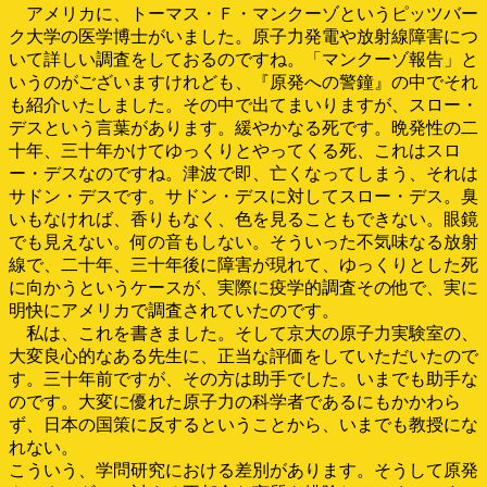
アメリカに、トーマス・Ｆ・マンクーゾというピッツバー
ク大学の医学博士がいました。原子力発電や放射線障害につ
いて詳しい調査をしておるのですね。「マンクーゾ報告」と
いうのがございますけれども、『原発への警鐘』の中でそれ
も紹介いたしました。その中で出てまいりますが、スロー・
デスという言葉があります。緩やかなる死です。晩発性の二
十年、三十年かけてゆっくりとやってくる死、これはスロ
ー・デスなのですね。津波で即、亡くなってしまう、それは
サドン・デスです。サドン・デスに対してスロー・デス。臭
いもなければ、香りもなく、色を見ることもできない。眼鏡
でも見えない。何の音もしない。そういった不気味なる放射
線で、二十年、三十年後に障害が現れて、ゆっくりとした死
に向かうというケースが、実際に疫学的調査その他で、実に
明快にアメリカで調査されていたのです。
私は、これを書きました。そして京大の原子力実験室の、
大変良心的なある先生に、正当な評価をしていただいたので
す。三十年前ですが、その方は助手でした。いまでも助手な
のです。大変に優れた原子力の科学者であるにもかかわら
ず、日本の国策に反するということから、いまでも教授にな
れない。
こういう、学問研究における差別があります。そうして原発