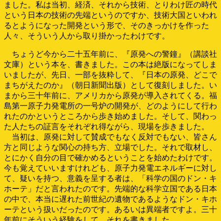
ました。私は当初、経済、それから技術、とりわけ匠の時代
という日本の技術の先端というのですか、技術大国といわれ
るとようになった開発という形で、そのきっかけを作った
人々、そういう人から取り掛かったわけです。
ちょうど今から二十五年前に、『原発への警鐘』（講談社
文庫）という本を、書きました。この本は絶版になってしま
いましたが、先日、一部を抜粋して、『日本の原発、どこで
まちがえたのか』（朝日新聞出版）として復刻しました。い
まから三十年前に、アメリカから原発が導入されてくる。福
島第一原子力発電所の一号炉の開発が、どのようにして行わ
れたのかというところから歩き始めました。そして、関わっ
た人たちの証言をそれぞれ得ながら、現場を歩きました。
当初は、原発に対して賛成でもなく反対でもない、皆さん
方と同じような関心の持ち方、立場でした。それで取材し、
とにかく自分の目で確かめるということを始めたわけです。
今も覚えていいますけれども、原子力発電エネルギーに対し
て、疑いを持つ、意義を呈する者は、「科学の国のドン・キ
ホーテ」だと言われたのです。先端的な科学立国である日本
の中で、本当に遅れた前世紀の遺物であるようなドン・キホ
ーテという扱いだったのです。あるいは異端者ですよ。三十
年前にそういう経験をして、それを書きました。