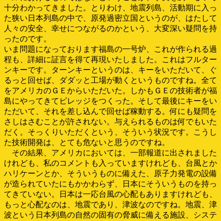
十分わかってきました。とりわけ、地震列島、活動期に入っ
た狭い日本列島の中で、原発過密立国というのが、はたして
人々の安全、幸せにつながるのかという、大変深い疑問を持
ったのです。
いま問題になっております福島の一号炉、これが作られる過
程も、詳細に証言を得て再現いたしました。これはフルター
ンキーです。ターンキーというのは、キーをいただいて、ぐ
るっと回せば、ダダッと工場が動くというものですね。全て
をアメリカのＧＥからいただいた。しかもＧＥの技術者が福
島にやってきてビレッジをつくった。そして最後にキーをい
ただいて、それを差し込んで回せば稼動する。何にも疑問を
さしはさむことが許されない。与えられるものは何でもいた
だく。そっくりいただくという、そういう状況です。こうし
た技術開発は、とても危ないと思うのですね。
その結果、アメリカにおいては、一部報道に出されました
けれども、私のコメントも入っていますけれども、台風とか
ハリケーンとか、そういうものに備えた、原子力発電の設備
が造られていたにもかかわらず、日本にそういうものを持っ
てきていない。日本は一応台風の心配もありますけれども、
もっと心配なのは、地震であり、津波なのですね。地震、津
波という日本列島の自然の固有の脅威に備える施設、システ