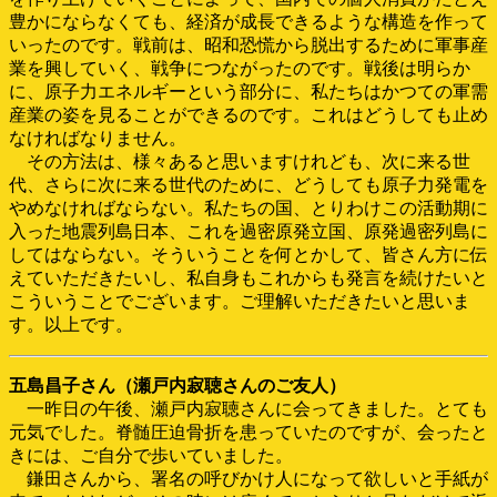
豊かにならなくても、経済が成長できるような構造を作って
いったのです。戦前は、昭和恐慌から脱出するために軍事産
業を興していく、戦争につながったのです。戦後は明らか
に、原子力エネルギーという部分に、私たちはかつての軍需
産業の姿を見ることができるのです。これはどうしても止め
なければなりません。
その方法は、様々あると思いますけれども、次に来る世
代、さらに次に来る世代のために、どうしても原子力発電を
やめなければならない。私たちの国、とりわけこの活動期に
入った地震列島日本、これを過密原発立国、原発過密列島に
してはならない。そういうことを何とかして、皆さん方に伝
えていただきたいし、私自身もこれからも発言を続けたいと
こういうことでございます。ご理解いただきたいと思いま
す。以上です。
五島昌子さん（瀬戸内寂聴さんのご友人）
一昨日の午後、瀬戸内寂聴さんに会ってきました。とても
元気でした。脊髄圧迫骨折を患っていたのですが、会ったと
きには、ご自分で歩いていました。
鎌田さんから、署名の呼びかけ人になって欲しいと手紙が