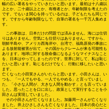
幅の広い署名をやっていきたいと思います。最初は十八歳以
上とか、二十歳以上とか、有権者とか、年齢制限を考えたの
です。でもいま関心を持っているのは、子どもたちも同じで
す。ですから年齢制限なしで、自筆の署名を一千万人集めま
す。
この事故は、日本だけの問題では済みません。海には仕切
りはありません。空気にも仕切りはありません。ですから、
朝鮮半島や、アメリカ西海岸や、台湾で、福島原発の事故に
よる放射能被害が出て、その国からクレームが来る可能性も
あります。地球に対する致命傷になるようなマイナスなこと
を、日本はやってしまったのです。世界に対して、私は恥じ
たいと思います。恥じるだけでなく、行動に移したいと思い
ます。
亡くなった小田実さんがいたらと思います。小田さんは、い
つも、「一人でもやる、一人でもやめる」と言っていまし
た。「小さな人間が、大きな人間を動かす」とも言っていま
した。思ったことを口に出し、政策として実行することを小
田さんは実現していました。
その小田さんが亡くなりました。加藤周一さんが亡くなり
ました。井上ひさしさんも亡くなりました。日本の良心だと