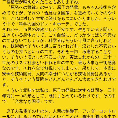
二基構想が唱えられたこともありますね。
『原発への警鐘』の中で、原子力発電、もちろん技術も含
めてですが、それの「合意なき国策」を進めていくそのやり
方、これに対して大変に怒りをもつにいたりました。そうい
う中で「科学の国のドン・キホーテ」でした。
それから、市民の漠然とした不安です。生きている人間が、
生きている身体として、ごく自然に、どっかやっぱり不安な
のではないでしょうか。科学者はそういう風に言うけれど
も、技術者はそういう風に言うけれども、漠とした不安とい
うものを持つというのです。それを一切、考慮することな
い。そういう漠とした不安こそが、実はこれからの、二十一
世紀のリスク社会といわれる世の中で、最も大事な平衡感覚
なのです。それを全て無視してしまって、果たして、本当に
安全な技術開発、人間の幸せにつながる技術開発はあるか
と、そうそういう疑問をどんどんどんどん含めてきたわけで
す。
そういう意味では私は、原子力発電に対する疑問を、三十
年前に一つの形として、既にまとめているわけです。その中
で、「合意なき国策」です。
原子力発電そのものを、人間の制御下、アンダーコントロ
ールにおけるものではないということが、事実を調べる中で