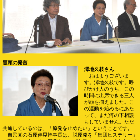
冒頭の発言
澤地久枝さん
おはようございま
す。澤地久枝です。呼
びかけ人のうち、この
時間に出席できる三人
が顔を揃えました。こ
の運動を始めるにあた
って、まだ何の下相談
もしていません。ただ
共通しているのは、「原発を止めたい」ということです。
自民党の石原伸晃幹事長は、脱原発を「集団ヒステリー」