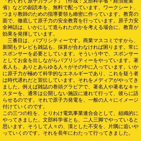
『わくわく原子力ランド』（作成：文部科学省・経済産業
省）などの副読本を、無料で配っています。ワークシート、
つまり教師のための指導要領も緻密に作っています。教育の
面で、徹底して原子力の安全教育を行っています。原子力安
全神話は、いかにして造られたのかを考える場合に、教育が
効果を発揮しています。
三番目は、パブリシティーです。商業マスコミですから、
新聞もテレビも雑誌も、採算が合わなければ困ります。常に
スポンサーを必要としています。そういう中で、スポンサー
としてお金を出しながらパブリシティーをやっています。著
名人も、ありとあらゆる人々がその中に入っています。いか
に原子力が極めて科学的なエネルギーであり、これを疑う者
は時代遅れだと宣伝しています。それをメディアがやってき
ました。例えば雑誌の巻頭グラビアで、著名人や著名なキャ
スターを、通常は公開しない施設に連れて行って、彼らに語
らせるのです。それで原子力発電を、一般の人々にイメージ
付けていくのです。
この三つの柱を、とりわけ電気事業連合会として、組織的に
やってきました。文部科学省とも、二人三脚でやっていると
思います。そうして人々の、漠とした不安を、片隅に追いや
っていくのです。それを長年にわたって行ってきました。