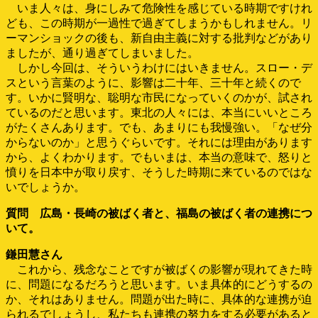
いま人々は、身にしみて危険性を感じている時期ですけれ
ども、この時期が一過性で過ぎてしまうかもしれません。リ
ーマンショックの後も、新自由主義に対する批判などがあり
ましたが、通り過ぎてしまいました。
しかし今回は、そういうわけにはいきません。スロー・デ
スという言葉のように、影響は二十年、三十年と続くので
す。いかに賢明な、聡明な市民になっていくのかが、試され
ているのだと思います。東北の人々には、本当にいいところ
がたくさんあります。でも、あまりにも我慢強い。「なぜ分
からないのか」と思うぐらいです。それには理由があります
から、よくわかります。でもいまは、本当の意味で、怒りと
憤りを日本中が取り戻す、そうした時期に来ているのではな
いでしょうか。
質問 広島・長崎の被ばく者と、福島の被ばく者の連携につ
いて。
鎌田慧さん
これから、残念なことですが被ばくの影響が現れてきた時
に、問題になるだろうと思います。いま具体的にどうするの
か、それはありません。問題が出た時に、具体的な連携が迫
られるでしょうし、私たちも連携の努力をする必要があると