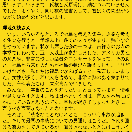
思います。いままで、反核と反原発は、結びついていません
でした。ようやく、同じ核の被害として、被ばくの問題がつ
ながり始めたのだと思います。
澤地久枝さん
いま、いろいろなところで福島を考える集会、原発を考え
る集会を行うと、予想以上に多くの人々が集まり、熱心な会
をやっています。私が出席した会の一つは、吉祥寺のお寺の
本堂で行われて、五十人以上が参加しました。アメリカ男性
の尺八や、非常に珍しい楽器のコンサートをやって、そのあ
と、福島から来た人たちが福島の状況を訴えました。「ひど
いけれども、私たちは福島でがんばる」と、発言していまし
た。女性が多く、若い人も含めて、非常に熱のある集まりで
した。主催者たちは、大変喜んでいました。
みんな、「本当のことを知りたい」と言っています。情報
が足りなさすぎます。私は日本という国は、市民を本当にば
かにしていると思うのです。事故が起きてしまったときに、
言うべき言葉があったと思います。
それは、「残念なことだけれども、こういう事故が起き
た。そして最悪の事態についての見通しはこうだ。それを避
ける努力をしてきているが、避けきれないときにはこういう