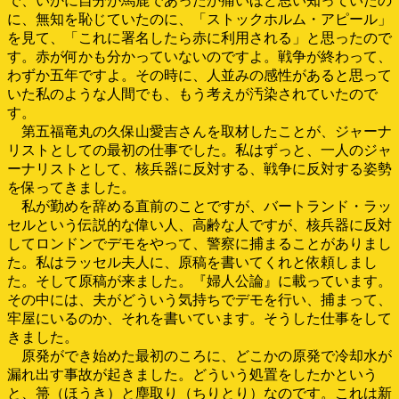
で、いかに自分が馬鹿であったか痛いほど思い知っていたの
に、無知を恥じていたのに、「ストックホルム・アピール」
を見て、「これに署名したら赤に利用される」と思ったので
す。赤が何かも分かっていないのですよ。戦争が終わって、
わずか五年ですよ。その時に、人並みの感性があると思って
いた私のような人間でも、もう考えが汚染されていたので
す。
第五福竜丸の久保山愛吉さんを取材したことが、ジャーナ
リストとしての最初の仕事でした。私はずっと、一人のジャ
ーナリストとして、核兵器に反対する、戦争に反対する姿勢
を保ってきました。
私が勤めを辞める直前のことですが、バートランド・ラッ
セルという伝説的な偉い人、高齢な人ですが、核兵器に反対
してロンドンでデモをやって、警察に捕まることがありまし
た。私はラッセル夫人に、原稿を書いてくれと依頼しまし
た。そして原稿が来ました。『婦人公論』に載っています。
その中には、夫がどういう気持ちでデモを行い、捕まって、
牢屋にいるのか、それを書いています。そうした仕事をして
きました。
原発ができ始めた最初のころに、どこかの原発で冷却水が
漏れ出す事故が起きました。どういう処置をしたかという
と、箒（ほうき）と塵取り（ちりとり）なのです。これは新