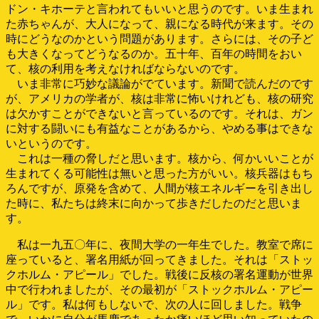
ドン・キホーテと言われてもいいと思うのです。いま生まれ
た赤ちゃんが、大人になって、親になる時代が来ます。その
時にどうなのかという問題があります。さらには、その子ど
も大きくなってどうなるのか。五十年、百年の時間をおい
て、核の利用を考えなければならないのです。
いま非常に巧妙な議論がでています。新聞で読んだのです
が、アメリカの学者が、核は非常に怖いけれども、核の研究
は欠かすことができないと言っているのです。それは、ガン
に対する闘いにも有益なことがあるから、やめる事はできな
いというのです。
これは一種の脅しだと思います。核から、何かいいことが
生まれてくる可能性は無いと思った方がいい。核兵器はもち
ろんですが、原発を含めて、人間が核エネルギーを引き出し
た時に、私たちは終末に向かって歩きだしたのだと思いま
す。
私は一九五〇年に、夜間大学の一年生でした。教室で席に
座っていると、署名用紙が回ってきました。それは「ストッ
クホルム・アピール」でした。戦後に反核の署名運動が世界
中で行われましたが、その最初が「ストックホルム・アピー
ル」です。私は何もしないで、次の人に回しました。戦争