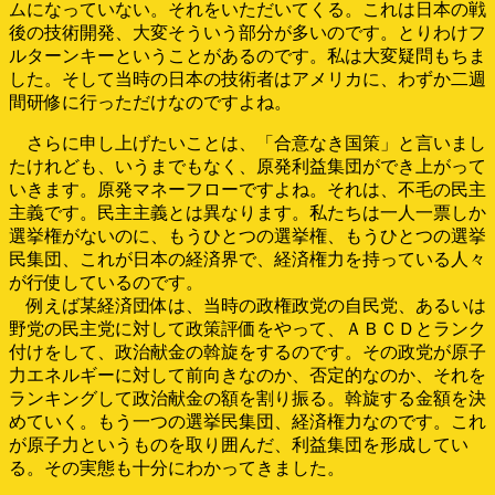
ムになっていない。それをいただいてくる。これは日本の戦
後の技術開発、大変そういう部分が多いのです。とりわけフ
ルターンキーということがあるのです。私は大変疑問もちま
した。そして当時の日本の技術者はアメリカに、わずか二週
間研修に行っただけなのですよね。
さらに申し上げたいことは、「合意なき国策」と言いまし
たけれども、いうまでもなく、原発利益集団ができ上がって
いきます。原発マネーフローですよね。それは、不毛の民主
主義です。民主主義とは異なります。私たちは一人一票しか
選挙権がないのに、もうひとつの選挙権、もうひとつの選挙
民集団、これが日本の経済界で、経済権力を持っている人々
が行使しているのです。
例えば某経済団体は、当時の政権政党の自民党、あるいは
野党の民主党に対して政策評価をやって、ＡＢＣＤとランク
付けをして、政治献金の斡旋をするのです。その政党が原子
力エネルギーに対して前向きなのか、否定的なのか、それを
ランキングして政治献金の額を割り振る。斡旋する金額を決
めていく。もう一つの選挙民集団、経済権力なのです。これ
が原子力というものを取り囲んだ、利益集団を形成してい
る。その実態も十分にわかってきました。