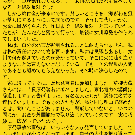
ちが、「魚が獲れなくなる」、「女川の魚はだれも食べなく
なる」と絶対反対でした。
しかし給付金が来るのです。貧しいところを、海ぎわを狙
い撃ちにするようにして来るのです。そうして悲しいかな、
お金に目がくらんで、昨日まで「絶対反対」と言っていた人
たちが、だんだんと落ちて行って、最後に女川原発を作られ
てしまいました。
私は、自分の発言が抑制されることに耐えられません。私
は私の責任において物を言います。私には良識もあるし、女
川で何が起きているのか分かっていて、そこに火に油を注ぐ
ようなことは言えないと思っている。でも、その程度の人間
であるとも認めてもらえなかった。その時に決心したので
す。
家に帰ってすぐに、反原発署名に参加しました。草柳大蔵
さんには、「反原発署名に署名しました。東北電力の講師は
辞退します」と告げました。有名な人たちが、講師に名前を
連ねていました。でもその人たちが、私と同じ理由で辞めた
とは、聞いたことがありません。警戒していないと、いつの
間にか、お金や外国旅行で取り込まれていくのです。実に巧
妙に、広がっていたのです。
原発事故の直後は、いろいろな人が発言していました。で
もいまは声が小さくなっています。自分の人生を振り返って