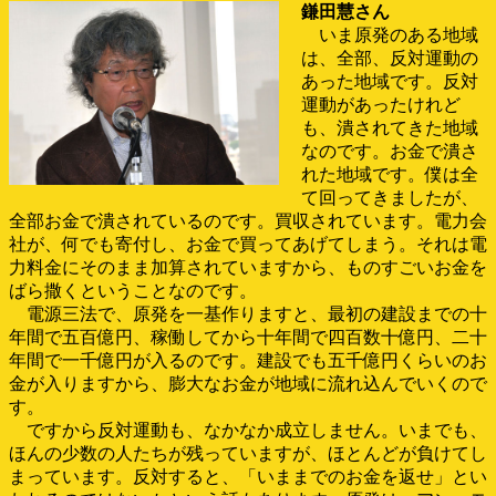
鎌田慧さん
いま原発のある地域
は、全部、反対運動の
あった地域です。反対
運動があったけれど
も、潰されてきた地域
なのです。お金で潰さ
れた地域です。僕は全
て回ってきましたが、
全部お金で潰されているのです。買収されています。電力会
社が、何でも寄付し、お金で買ってあげてしまう。それは電
力料金にそのまま加算されていますから、ものすごいお金を
ばら撒くということなのです。
電源三法で、原発を一基作りますと、最初の建設までの十
年間で五百億円、稼働してから十年間で四百数十億円、二十
年間で一千億円が入るのです。建設でも五千億円くらいのお
金が入りますから、膨大なお金が地域に流れ込んでいくので
す。
ですから反対運動も、なかなか成立しません。いまでも、
ほんの少数の人たちが残っていますが、ほとんどが負けてし
まっています。反対すると、「いままでのお金を返せ」とい