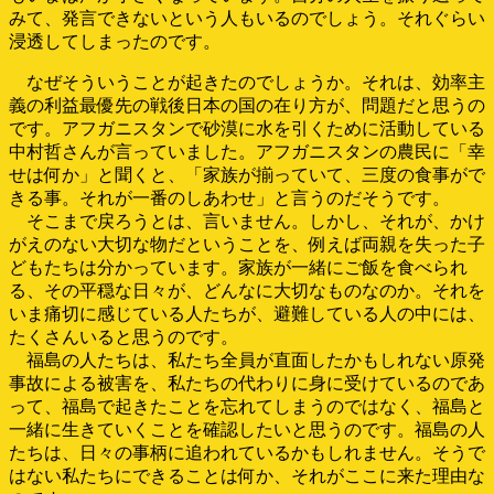
みて、発言できないという人もいるのでしょう。それぐらい
浸透してしまったのです。
なぜそういうことが起きたのでしょうか。それは、効率主
義の利益最優先の戦後日本の国の在り方が、問題だと思うの
です。アフガニスタンで砂漠に水を引くために活動している
中村哲さんが言っていました。アフガニスタンの農民に「幸
せは何か」と聞くと、「家族が揃っていて、三度の食事がで
きる事。それが一番のしあわせ」と言うのだそうです。
そこまで戻ろうとは、言いません。しかし、それが、かけ
がえのない大切な物だということを、例えば両親を失った子
どもたちは分かっています。家族が一緒にご飯を食べられ
る、その平穏な日々が、どんなに大切なものなのか。それを
いま痛切に感じている人たちが、避難している人の中には、
たくさんいると思うのです。
福島の人たちは、私たち全員が直面したかもしれない原発
事故による被害を、私たちの代わりに身に受けているのであ
って、福島で起きたことを忘れてしまうのではなく、福島と
一緒に生きていくことを確認したいと思うのです。福島の人
たちは、日々の事柄に追われているかもしれません。そうで
はない私たちにできることは何か、それがここに来た理由な