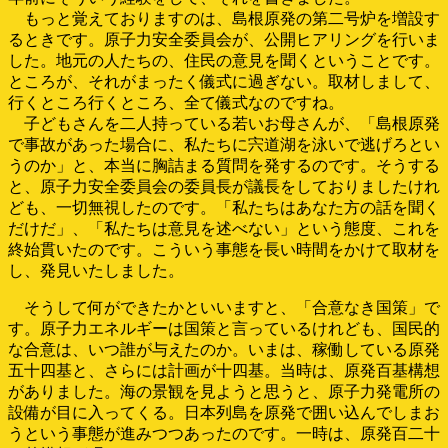
もっと覚えておりますのは、島根原発の第二号炉を増設す
るときです。原子力安全委員会が、公開ヒアリングを行いま
した。地元の人たちの、住民の意見を聞くということです。
ところが、それがまったく儀式に過ぎない。取材しまして、
行くところ行くところ、全て儀式なのですね。
子どもさんを二人持っている若いお母さんが、「島根原発
で事故があった場合に、私たちに宍道湖を泳いで逃げろとい
うのか」と、本当に胸詰まる質問を発するのです。そうする
と、原子力安全委員会の委員長が議長をしておりましたけれ
ども、一切無視したのです。「私たちはあなた方の話を聞く
だけだ」、「私たちは意見を述べない」という態度、これを
終始貫いたのです。こういう事態を長い時間をかけて取材を
し、発見いたしました。
そうして何ができたかといいますと、「合意なき国策」で
す。原子力エネルギーは国策と言っているけれども、国民的
な合意は、いつ誰が与えたのか。いまは、稼働している原発
五十四基と、さらには計画が十四基。当時は、原発百基構想
がありました。海の景観を見ようと思うと、原子力発電所の
設備が目に入ってくる。日本列島を原発で囲い込んでしまお
うという事態が進みつつあったのです。一時は、原発百二十