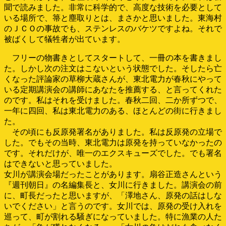
聞で読みました。非常に科学的で、高度な技術を必要として
いる場所で、箒と塵取りとは、まさかと思いました。東海村
のＪＣＯの事故でも、ステンレスのバケツですよね。それで
被ばくして犠牲者が出ています。
フリーの物書きとしてスタートして、一冊の本を書きまし
た。しかし次の注文はこないという状態でした。そしたら亡
くなった評論家の草柳大蔵さんが、東北電力が春秋にやって
いる定期講演会の講師にあなたを推薦する、と言ってくれた
のです。私はそれを受けました。春秋二回、二か所ずつで、
一年に四回、私は東北電力のある、ほとんどの街に行きまし
た。
その頃にも反原発署名がありました。私は反原発の立場で
した。でもその当時、東北電力は原発を持っていなかったの
です。それだけが、唯一のエクスキューズでした。でも署名
はできないと思っていました。
女川が講演会場だったことがあります。扇谷正造さんという
『週刊朝日』の名編集長と、女川に行きました。講演会の前
に、町長だったと思いますが、「澤地さん、原発の話はしな
いでください」と言うのです。女川では、原発の受け入れを
巡って、町が割れる騒ぎになっていました。特に漁業の人た