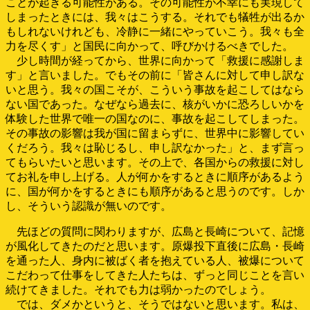
ことが起きる可能性がある。その可能性が不幸にも実現して
しまったときには、我々はこうする。それでも犠牲が出るか
もしれないけれども、冷静に一緒にやっていこう。我々も全
力を尽くす」と国民に向かって、呼びかけるべきでした。
少し時間が経ってから、世界に向かって「救援に感謝しま
す」と言いました。でもその前に「皆さんに対して申し訳な
いと思う。我々の国こそが、こういう事故を起こしてはなら
ない国であった。なぜなら過去に、核がいかに恐ろしいかを
体験した世界で唯一の国なのに、事故を起こしてしまった。
その事故の影響は我が国に留まらずに、世界中に影響してい
くだろう。我々は恥じるし、申し訳なかった」と、まず言っ
てもらいたいと思います。その上で、各国からの救援に対し
てお礼を申し上げる。人が何かをするときに順序があるよう
に、国が何かをするときにも順序があると思うのです。しか
し、そういう認識が無いのです。
先ほどの質問に関わりますが、広島と長崎について、記憶
が風化してきたのだと思います。原爆投下直後に広島・長崎
を通った人、身内に被ばく者を抱えている人、被爆について
こだわって仕事をしてきた人たちは、ずっと同じことを言い
続けてきました。それでも力は弱かったのでしょう。
では、ダメかというと、そうではないと思います。私は、