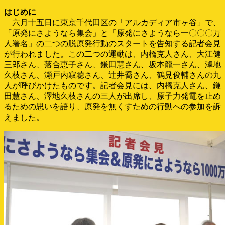
はじめに
六月十五日に東京千代田区の「アルカディア市ヶ谷」で、
「原発にさようなら集会」と「原発にさようなら一〇〇〇万
人署名」の二つの脱原発行動のスタートを告知する記者会見
が行われました。この二つの運動は、内橋克人さん、大江健
三郎さん、落合恵子さん、鎌田慧さん、坂本龍一さん、澤地
久枝さん、瀬戸内寂聴さん、辻井喬さん、鶴見俊輔さんの九
人が呼びかけたものです。記者会見には、内橋克人さん、鎌
田慧さん、澤地久枝さんの三人が出席し、原子力発電を止め
るための思いを語り、原発を無くすための行動への参加を訴
えました。