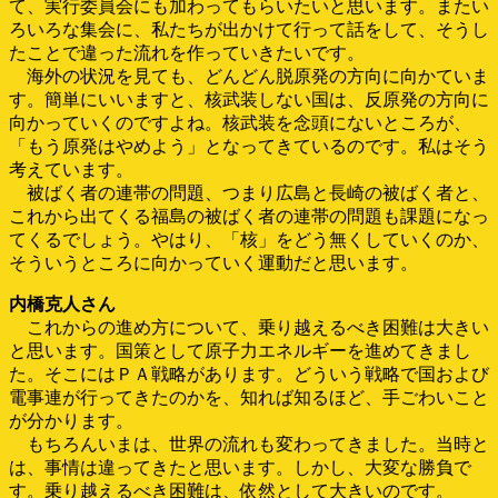
て、実行委員会にも加わってもらいたいと思います。またい
ろいろな集会に、私たちが出かけて行って話をして、そうし
たことで違った流れを作っていきたいです。
海外の状況を見ても、どんどん脱原発の方向に向かていま
す。簡単にいいますと、核武装しない国は、反原発の方向に
向かっていくのですよね。核武装を念頭にないところが、
「もう原発はやめよう」となってきているのです。私はそう
考えています。
被ばく者の連帯の問題、つまり広島と長崎の被ばく者と、
これから出てくる福島の被ばく者の連帯の問題も課題になっ
てくるでしょう。やはり、「核」をどう無くしていくのか、
そういうところに向かっていく運動だと思います。
内橋克人さん
これからの進め方について、乗り越えるべき困難は大きい
と思います。国策として原子力エネルギーを進めてきまし
た。そこにはＰＡ戦略があります。どういう戦略で国および
電事連が行ってきたのかを、知れば知るほど、手ごわいこと
が分かります。
もちろんいまは、世界の流れも変わってきました。当時と
は、事情は違ってきたと思います。しかし、大変な勝負で
す。乗り越えるべき困難は、依然として大きいのです。