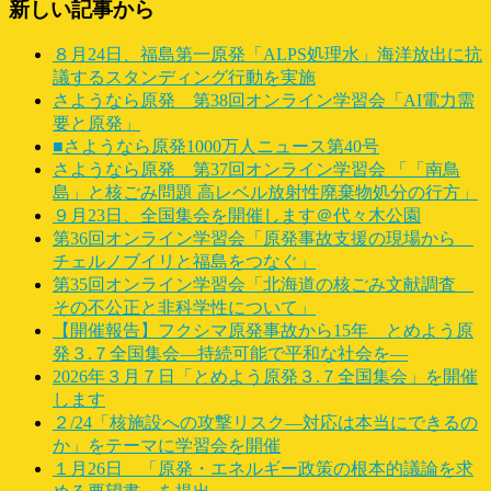
新しい記事から
８月24日、福島第一原発「ALPS処理水」海洋放出に抗
議するスタンディング行動を実施
さようなら原発 第38回オンライン学習会「AI電力需
要と原発」
■さようなら原発1000万人ニュース第40号
さようなら原発 第37回オンライン学習会 「「南鳥
島」と核ごみ問題 高レベル放射性廃棄物処分の行方」
９月23日、全国集会を開催します＠代々木公園
第36回オンライン学習会「原発事故支援の現場から
チェルノブイリと福島をつなぐ」
第35回オンライン学習会「北海道の核ごみ文献調査
その不公正と非科学性について」
【開催報告】フクシマ原発事故から15年 とめよう原
発３.７全国集会―持続可能で平和な社会を―
2026年３月７日「とめよう原発３.７全国集会」を開催
します
２/24「核施設への攻撃リスク―対応は本当にできるの
か」をテーマに学習会を開催
１月26日 「原発・エネルギー政策の根本的議論を求