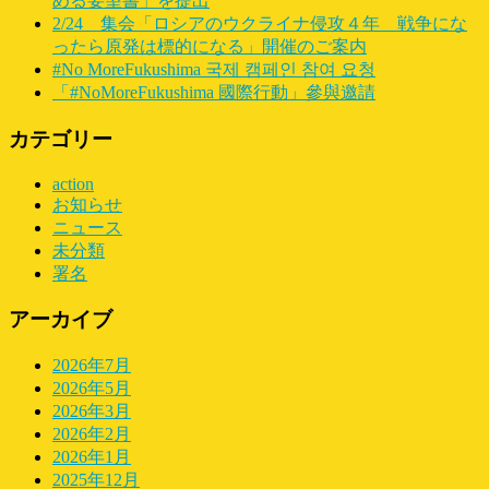
める要望書」を提出
2/24 集会「ロシアのウクライナ侵攻４年 戦争にな
ったら原発は標的になる」開催のご案内
#No MoreFukushima 국제 캠페인 참여 요청
「#NoMoreFukushima 國際行動」參與邀請
カテゴリー
action
お知らせ
ニュース
未分類
署名
アーカイブ
2026年7月
2026年5月
2026年3月
2026年2月
2026年1月
2025年12月