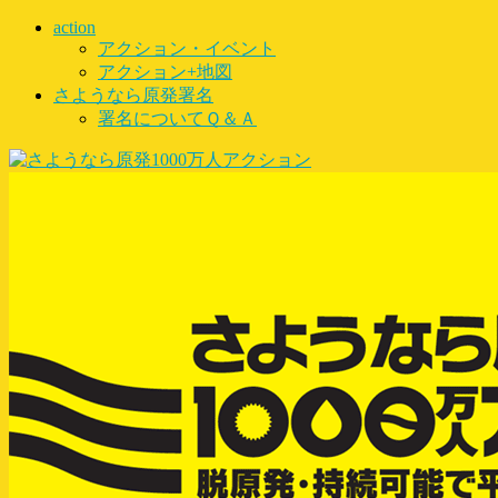
action
アクション・イベント
アクション+地図
さようなら原発署名
署名についてＱ＆Ａ