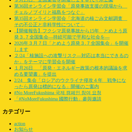
第36回オンライン学習会「原発事故支援の現場から
チェルノブイリと福島をつなぐ」
第35回オンライン学習会「北海道の核ごみ文献調査
その不公正と非科学性について」
【開催報告】フクシマ原発事故から15年 とめよう原
発３.７全国集会―持続可能で平和な社会を―
2026年３月７日「とめよう原発３.７全国集会」を開催
します
２/24「核施設への攻撃リスク―対応は本当にできるの
か」をテーマに学習会を開催
１月26日 「原発・エネルギー政策の根本的議論を求
める要望書」を提出
2/24 集会「ロシアのウクライナ侵攻４年 戦争にな
ったら原発は標的になる」開催のご案内
#No MoreFukushima 국제 캠페인 참여 요청
「#NoMoreFukushima 國際行動」參與邀請
カテゴリー
action
お知らせ