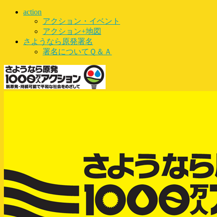
action
アクション・イベント
アクション+地図
さようなら原発署名
署名についてＱ＆Ａ