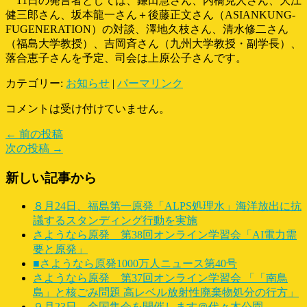
11日の発言者としては、鎌田慧さん、内橋克人さん、大江
健三郎さん、坂本龍一さん＋後藤正文さん（ASIANKUNG-
FUGENERATION）の対談、澤地久枝さん、清水修二さん
（福島大学教授）、吉岡斉さん（九州大学教授・副学長）、
落合恵子さんを予定、司会は上原公子さんです。
カテゴリー:
お知らせ
|
パーマリンク
コメントは受け付けていません。
← 前の投稿
次の投稿 →
新しい記事から
８月24日、福島第一原発「ALPS処理水」海洋放出に抗
議するスタンディング行動を実施
さようなら原発 第38回オンライン学習会「AI電力需
要と原発」
■さようなら原発1000万人ニュース第40号
さようなら原発 第37回オンライン学習会 「「南鳥
島」と核ごみ問題 高レベル放射性廃棄物処分の行方」
９月23日、全国集会を開催します＠代々木公園