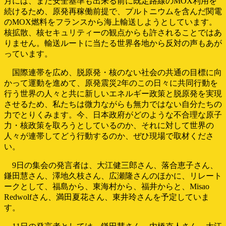
月には、まだ安全基準も出来る前に既定路線のMOX利用を
続けるため、原発再稼働前提で、プルトニウムを含んだ関電
のMOX燃料をフランスから海上輸送しようとしています。
核拡散、核セキュリティーの観点からも許されることではあ
りません。輸送ルートに当たる世界各地から反対の声もあが
っています。
国際連帯を広め、脱原発・核のない社会の共通の目標に向
かって運動を進めて、原発震災2年のこの日々に共同行動を
行う世界の人々と共に新しいエネルギー政策と脱原発を実現
させるため、私たちは微力ながらも無力ではない自分たちの
力でとりくみます。今、日本政府がどのような不合理な原子
力・核政策を取ろうとしているのか、それに対して世界の
人々が連帯してどう行動するのか、ぜひ現場で取材くださ
い。
9日の集会の発言者は、大江健三郎さん、落合恵子さん、
鎌田慧さん、澤地久枝さん、広瀬隆さんのほかに、リレート
ークとして、福島から、東海村から、福井からと、Misao
Redwolfさん、満田夏花さん、東井玲さんを予定していま
す。