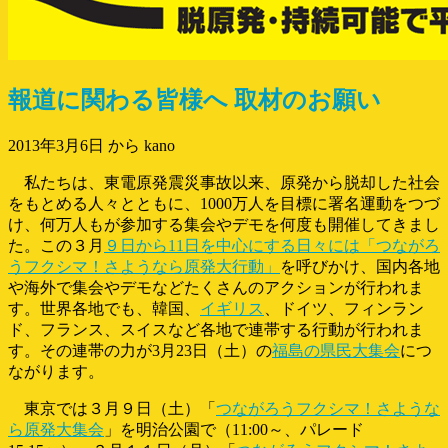
報道に関わる皆様へ 取材のお願い
2013年3月6日
から kano
私たちは、東電原発震災事故以来、原発から脱却した社会
をもとめる人々とともに、1000万人を目標に署名運動をつづ
け、何万人もが参加する集会やデモを何度も開催してきまし
た。この３月
９日から11日を中心にする日々には「つながろ
うフクシマ！さようなら原発大行動」
を呼びかけ、国内各地
や海外で集会やデモなどたくさんのアクションが行われま
す。世界各地でも、韓国、
イギリス
、ドイツ、フィンラン
ド、フランス、スイスなど各地で連帯する行動が行われま
す。その連帯の力が3月23日（土）の
福島の県民大集会
につ
ながります。
東京では３月９日（土）「
つながろうフクシマ！さような
ら原発大集会
」を明治公園で（11:00～、パレード