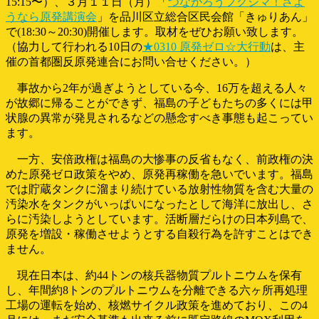
15:15〜）、３月１１日（月）「
つながろうフクシマ！さよ
うなら原発講演会
」を品川区立総合区民会館「きゅりあん」
で(18:30～20:30)開催します。取材をぜひお願い致します。
（協力して行われる10日の
★0310 原発ゼロ☆大行動
は、
主
催の首都圏反原発連合にお問い合せください。）
事故から2年が過ぎようとしている今、16万を超える人々
が故郷に帰ることができず、福島の子どもたちの多くには甲
状腺の異常が発見されるなどの懸念すべき事態も起こってい
ます。
一方、安倍政権は福島の大惨事の反省もなく、前政権の決
めた原発ゼロ政策をやめ、原発再稼働を急いでいます。福島
では貯蔵タンクに溜まり続けている放射性物質を含む大量の
汚染水をタンクがいっぱいになったとして海洋に放出し、さ
らに汚染しようとしています。活断層だらけの日本列島で、
原発を増設・稼働させようとする自殺行為を許すことはでき
ません。
現在日本は、約44トンの核兵器物質プルトニウムを保有
し、年間約8トンのプルトニウムを分離できる六ヶ所再処理
工場の運転を始め、核燃サイクル政策を進めており、この4