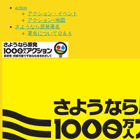
action
アクション・イベント
アクション+地図
さようなら原発署名
署名についてＱ＆Ａ