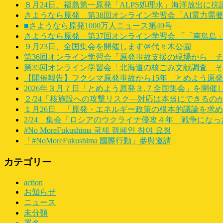
８月24日、福島第一原発「ALPS処理水」海洋放出に
さようなら原発 第38回オンライン学習会「AI電力需
■さようなら原発1000万人ニュース第40号
さようなら原発 第37回オンライン学習会 「「南鳥島
９月23日、全国集会を開催します＠代々木公園
第36回オンライン学習会「原発事故支援の現場から 
第35回オンライン学習会「北海道の核ごみ文献調査 
【開催報告】フクシマ原発事故から15年 とめよう原
2026年３月７日「とめよう原発３.７全国集会」を開催
２/24「核施設への攻撃リスク―対応は本当にできるの
１月26日 「原発・エネルギー政策の根本的議論を求
2/24 集会「ロシアのウクライナ侵攻４年 戦争にな
#No MoreFukushima 국제 캠페인 참여 요청
「#NoMoreFukushima 國際行動」參與邀請
カテゴリー
action
お知らせ
ニュース
未分類