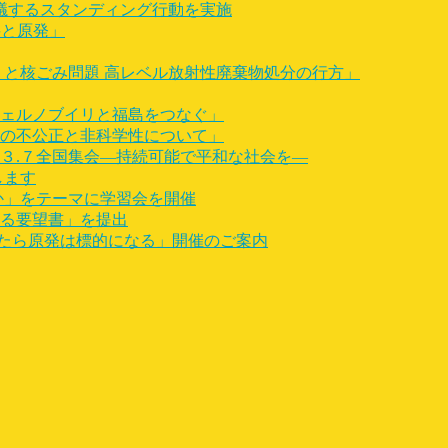
抗議するスタンディング行動を実施
要と原発」
」と核ごみ問題 高レベル放射性廃棄物処分の行方」
チェルノブイリと福島をつなぐ」
その不公正と非科学性について」
発３.７全国集会―持続可能で平和な社会を―
します
か」をテーマに学習会を開催
める要望書」を提出
ったら原発は標的になる」開催のご案内