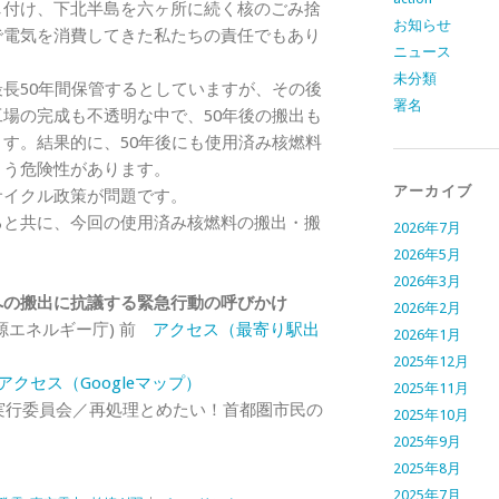
し付け、
下北半島を六ヶ所に続く核のごみ捨
お知らせ
で電気を消費してきた私たちの責任でもあり
ニュース
未分類
長50年間保管するとしていますが、
その後
署名
工場の完成も不透明な中で、
50年後の搬出も
ます。結果的に、
50年後にも使用済み核燃料
まう危険性があります。
アーカイブ
サイクル政策が問題です。
ると共に、
今回の使用済み核燃料の搬出・
搬
2026年7月
2026年5月
2026年3月
への搬出に抗議する
緊急行動の呼びかけ
2026年2月
資源エネルギー庁) 前
アクセス（最寄り駅出
2026年1月
2025年12月
アクセス（Googleマップ）
2025年11月
ン実行委員会／再処理とめたい！首都圏市民の
2025年10月
2025年9月
2025年8月
2025年7月