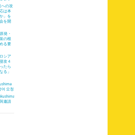
設への攻
応は本
か」を
会を開
「原発・
策の根
める要
「ロシア
侵攻４
ったら
なる」
ushima
참여 요청
kushima
與邀請