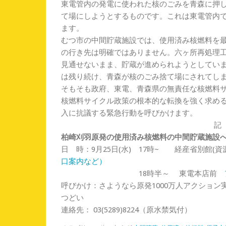
東電管内の発電に使われた核のごみを青森に押
て場にしようとするものです。
これは東電管内
ます。
むつ市の中間貯蔵施設では、
使用済み核燃料を最
の行き先は明確ではありません。
六ヶ所再処理
見通せないまま、
貯蔵が進められようとしてい
は残り続け、
青森が核のごみ捨て場にされてし
そもそも政府、東電、
青森県の無責任な核燃料
核燃料サイクル政策の根本的な転換を強く求め
入に抗議する緊急行動を呼びかけます。
記
柏崎刈羽原発の使用済み核燃料の中間貯蔵施設
日 時：9月25日(水) 17時~ 経産省別館(
口案内など）
18時半～ 東電本店前
呼びかけ：さようなら原発1000万人アクショ
つどい
連絡先： 03(5289)8224（原水禁気付）