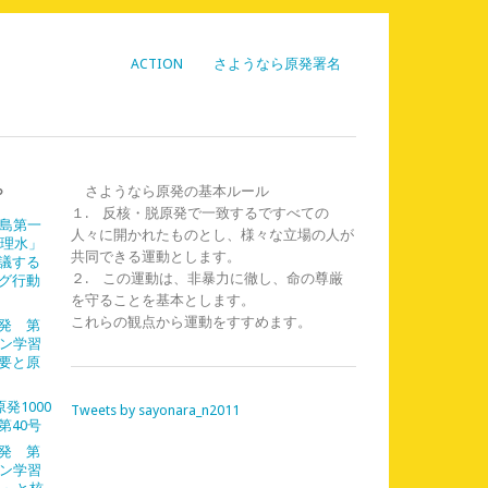
ACTION
さようなら原発署名
ら
さようなら原発の基本ルール
１. 反核・脱原発で一致するですべての
福島第一
人々に開かれたものとし、様々な立場の人が
処理水」
共同できる運動とします。
議する
２. この運動は、非暴力に徹し、命の尊厳
グ行動
を守ることを基本とします。
これらの観点から運動をすすめます。
発 第
イン学習
需要と原
発1000
Tweets by sayonara_n2011
第40号
発 第
イン学習