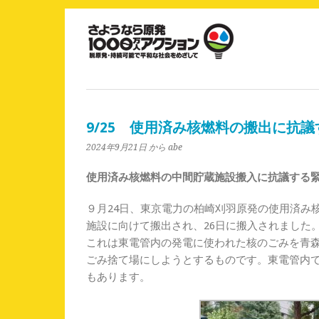
9/25 使用済み核燃料の搬出に抗
2024年9月21日
から abe
使用済み核燃料の中間貯蔵施設搬入に抗議する
９月24日、東京電力の柏崎刈羽原発の使用済み
施設に向けて搬出され、26日に搬入されました
これは東電管内の発電に使われた核のごみを青
ごみ捨て場にしようとするものです。東電管内
もあります。