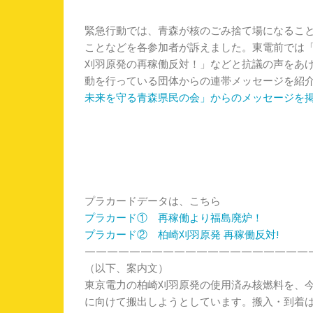
緊急行動では、青森が核のごみ捨て場になること
ことなどを各参加者が訴えました。東電前では
刈羽原発の再稼働反対！」などと抗議の声をあ
動を行っている団体からの連帯メッセージを紹
未来を守る青森県民の会」からのメッセージを
プラカードデータは、こちら
プラカード① 再稼働より福島廃炉！
プラカード② 柏崎刈羽原発 再稼働反対!
————————————————————
（以下、案内文）
東京電力の柏崎刈羽原発の使用済み核燃料を、今
に向けて搬出しようとしています
。搬入・到着は