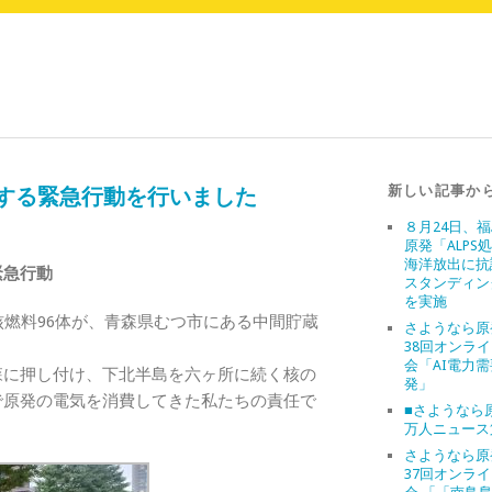
新しい記事か
議する緊急行動を行いました
８月24日、
原発「ALPS
海洋放出に抗
緊急行動
スタンディン
を実施
核燃料96体が、青森県むつ市にある中間貯蔵
さようなら原
。
38回オンラ
会「AI電力
森に押し付け、下北半島を六ヶ所に続く核の
発」
で原発の電気を消費してきた私たちの責任で
■さようなら原
万人ニュース
さようなら原
37回オンラ