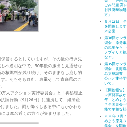
会 「「南鳥
ごみ問題 高
射性廃棄物処
方」
９月23日、
を開催します
木公園
第36回オン
習会「原発事
の現場から 
ノブイリと福
なぐ」
間保管するとしていますが、その後の行き先
第35回オン
も不透明な中で、50年後の搬出も見通せな
習会「北海道
済み核燃料が残り続け、そのままなし崩し的
み文献調査 
公正と非科学
ます。そもそも政府、東電そして青森県のこ
いて」
す。
【開催報告】
00万人アクション実行委員会」と「再処理止
マ原発事故か
抗議行動（9月26日）に連携して、経済産
年 とめよう
７全国集会―
かけました。雨が降りしきる中にもかかわら
能で平和な社
前には30名近くの方々が集まりました。
2026年３月
めよう原発３
集会」を開催