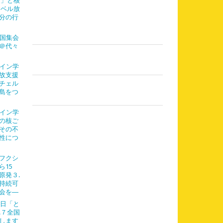
島」と核
レベル放
分の行
全国集会
＠代々
ライン学
故支援
チェル
島をつ
ライン学
の核ご
その不
性につ
フクシ
ら15
原発３.
持続可
会を―
７日「と
.７全国
します