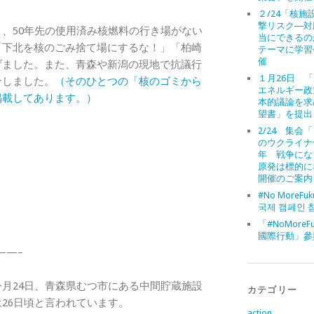
２/24「核施
撃リスク―対
、50年先の使用済み核燃料の行き場がない
当にできるの
「下北を核のごみ捨て場にするな！」「柏崎
テーマに学習
催
げました。また、青森や新潟の現地で抗議行
１月26日 
介しました。
（そのひとつの「核のゴミから
エネルギー政
掲載してあります。）
本的議論を求
望書」を提出
2/24 集会
のウクライナ
年 戦争にな
原発は標的に
開催のご案内
#No MoreFuk
국제 캠페인 
「#NoMoreFu
國際行動」參
——–
月24日、
青森県むつ市にある中間貯蔵施設
カテゴリー
26日頃と言われています。
action