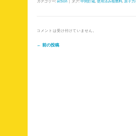
カテゴリー:
action
| タグ:
中間貯蔵
,
使用済み核燃料
,
原子力
コメントは受け付けていません。
← 前の投稿