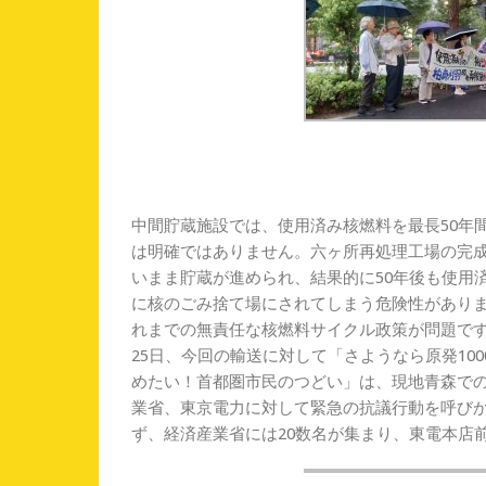
中間貯蔵施設では、使用済み核燃料を最長50年
は明確ではありません。六ヶ所再処理工場の完成
いまま貯蔵が進められ、結果的に50年後も使用
に核のごみ捨て場にされてしまう危険性があり
れまでの無責任な核燃料サイクル政策が問題で
25日、今回の輸送に対して「さようなら原発10
めたい！首都圏市民のつどい」は、現地青森での
業省、東京電力に対して緊急の抗議行動を呼び
ず、経済産業省には20数名が集まり、東電本店