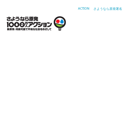
ACTION
さようなら原発署名
８
月
2
日
汚
染
水
強
行
放
出
２
周
年