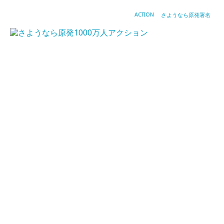
ACTION
さようなら原発署名
署
名
キ
ッ
ト
（
名
集
め
に
必
要
な
も