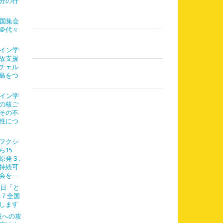
分の行
全国集会
＠代々
ライン学
故支援
チェル
島をつ
ライン学
の核ご
その不
性につ
フクシ
ら15
原発３.
持続可
会を―
７日「と
.７全国
します
設への攻