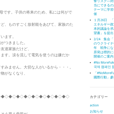
撃リスク―対
当にできるの
テーマに学習
の母です。子供の将来のため、私には何がで
催
１月26日 
ど、ものすごく放射能をあびて、家族のた
エネルギー政
本的議論を求
望書」を提出
ています。
2/24 集会
がつきました。
のウクライナ
年 戦争にな
な友達家族だけど、
原発は標的に
します。涙を流して電気を使うのは嫌だか
開催のご案内
#No MoreFuk
すみません。大切な人がいるから・・・。
국제 캠페인 
物がなくなり、
「#NoMoreFu
國際行動」參
◇◆◇◆◇◆◇◆◇◆◇◆◇◆◇◆◇◆◇
カテゴリー
action
お知らせ