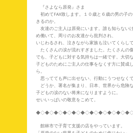
『さよなら原発』さま
初めてFAX致します。１０歳と６歳の男の子
きるのか。
友達のご主人は原発にいます。誰も知らないけ
め働いて、周りのお友達から批判され、
いじわるされ、泣きながら家族も泣いてくらし
たくさんの涙が流れすぎました。たくさんの傷
でも、子どもに対する気持ちは一緒です。大切
子どものためにご主人の仕事をなくす方に賛成
ら。
思ってても声に出せない、行動にうつせなくて
どうか、署名が集まり、日本、世界から危険な
子どもの涙のない将来になりますように。
せいいっぱいの敬意をこめて。
◆◇◆◇◆◇◆◇◆◇◆◇◆◇◆◇◆◇◆◇◆
館林市で子育て支援の店をやっています。