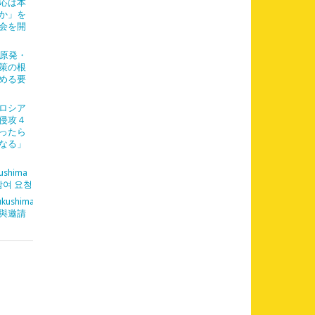
応は本
か」を
会を開
「原発・
策の根
める要
「ロシア
侵攻４
ったら
なる」
ushima
참여 요청
kushima
與邀請