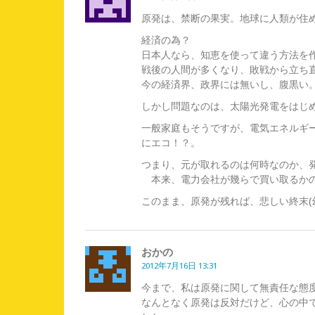
原発は、禁断の果実。地球に人類が住
経済の為？
日本人なら、知恵を使って違う方法を
戦後の人間が多くなり、敗戦から立ち直
今の経済界、政界には無いし、腹黒い
しかし問題なのは、太陽光発電をはじ
一般家庭もそうですが、電気エネルギ
にエコ！？。
つまり、元が取れるのは何時なのか、
本来、電力会社が幾らで買い取るか
このまま、原発が残れば、悲しい終末(
おかの
2012年7月16日 13:31
今まで、私は原発に関して無責任な態
なんとなく原発は反対だけど、心の中