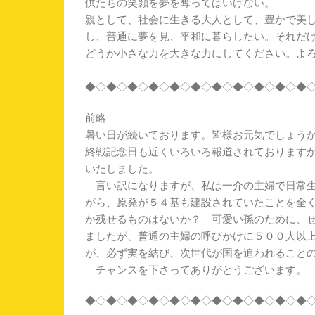
供たちの笑顔を夢を奪ってはいけない。
親として、社会に生きる大人として、豊かで美
し、普通に夢を見、平和に暮らしたい。それだ
どうか小さな力を大きな力にしてください。よ
◆◇◆◇◆◇◆◇◆◇◆◇◆◇◆◇◆◇◆◇◆
前略
暑い日が続いております。皆様お元気でしょう
終戦記念日も近くいろいろ報道されております
いたしました。
言い訳になりますが、私は一介の主婦で日常生
がら、原発が５４基も建設されていたことを全
か残せるものはないか？ 可愛い孫のために、
ましたが、普通の主婦の呼びかけに５００人以
が、必ず実を結び、次世代が国を追われること
チャンスを下さってありがとうございます。
◆◇◆◇◆◇◆◇◆◇◆◇◆◇◆◇◆◇◆◇◆