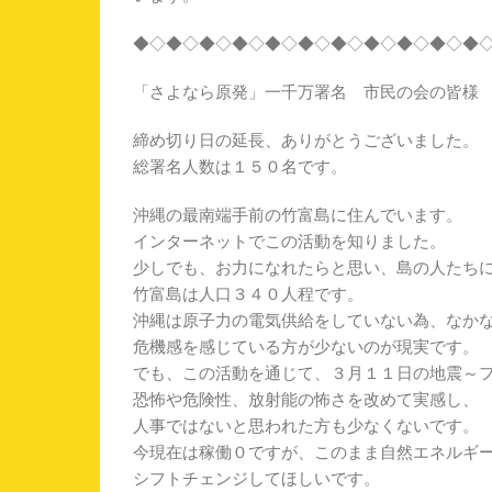
◆◇◆◇◆◇◆◇◆◇◆◇◆◇◆◇◆◇◆◇◆
「さよなら原発」一千万署名 市民の会の皆様
締め切り日の延長、ありがとうございました。
総署名人数は１５０名です。
沖縄の最南端手前の竹富島に住んでいます。
インターネットでこの活動を知りました。
少しでも、お力になれたらと思い、島の人たち
竹富島は人口３４０人程です。
沖縄は原子力の電気供給をしていない為、なか
危機感を感じている方が少ないのが現実です。
でも、この活動を通じて、３月１１日の地震～
恐怖や危険性、放射能の怖さを改めて実感し、
人事ではないと思われた方も少なくないです。
今現在は稼働０ですが、このまま自然エネルギ
シフトチェンジしてほしいです。