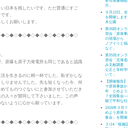
射性廃棄物処
方」
しい日本を残したいです。ただ普通にすご
９月23日、
けです。
を開催します
ろしくお願いします。
木公園
第36回オン
習会「原発事
◇◆◇◆◇◆◇◆◇◆◇◆◇◆◇◆◇◆◇
の現場から 
ノブイリと福
なぐ」
か。
第35回オン
習会「北海道
が、原爆も原子力発電所も同じであると認識
み文献調査 
公正と非科学
いて」
活を生きるのに精一杯でした。恥ずかしな
【開催報告】
くしりませんでした。先も短くなった今、何
マ原発事故か
せめてものつぐないにと参加させていただき
年 とめよう
上の人々が賛同して下さいました。この声
７全国集会―
能で平和な社
のないように心から願っています。
2026年３月
めよう原発３
集会」を開催
◇◆◇◆◇◆◇◆◇◆◇◆◇◆◇◆◇◆◇
２/24「核施