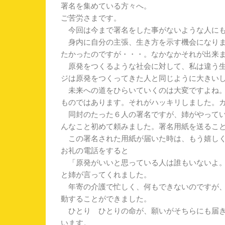
署名を集めている方々へ。
ご苦労さまです。
今回は今まで署名をした事がないような人にも
身内に自分の主張、生き方を示す機会になりま
たかったのですが・・・。なかなかそれが出来
原発をつくるような社会に対して、私は違う生
ジは原発をつくってきた人と同じように大きい
未来への道をひらいていくのは大変ですよね。
ものではあります。それがハッキリしました。
同封のたった６人の署名ですが、姉がやってい
んなこと初めて頼みました。署名用紙を送るこ
この署名された用紙が届いた時は、もう嬉しく
お礼の電話をすると
「原発がいいと思っている人は誰もいないよ
と姉が言ってくれました。
年寄の介護で忙しく、何もできないのですが、
動することができました。
ひとり ひとりの命が、願いがそちらにも届き
います。