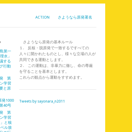
ACTION
さようなら原発署名
ら
さようなら原発の基本ルール
１. 反核・脱原発で一致するですべての
福島第一
人々に開かれたものとし、様々な立場の人が
処理水」
共同できる運動とします。
議する
２. この運動は、非暴力に徹し、命の尊厳
グ行動
を守ることを基本とします。
これらの観点から運動をすすめます。
発 第
イン学習
需要と原
発1000
Tweets by sayonara_n2011
第40号
発 第
イン学習
島」と核
レベル放