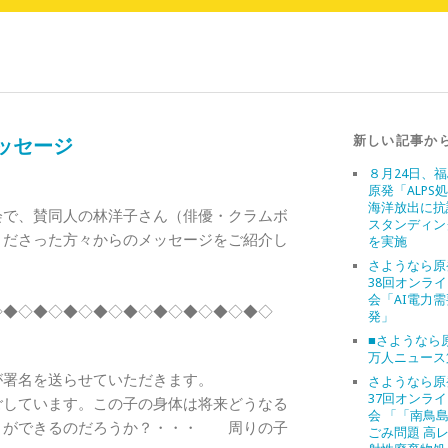
新しい記事か
ッセージ
８月24日、
原発「ALPS
海洋放出に抗
会で、賛同人の林洋子さん（俳優・クラムボ
スタンディン
くださった方々からのメッセージをご紹介し
を実施
さようなら原
38回オンラ
会「AI電力
◇◆◇◆◇◆◇◆◇◆◇◆◇◆◇◆◇◆◇
発」
■さようなら原
万人ニュース
が署名を送らせていただきます。
さようなら原
37回オンラ
ごしています。この子の身体は将来どうなる
会 「「南鳥
とができるのだろうか？・・・ 周りの子
ごみ問題 高