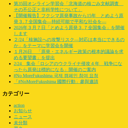
第35回オンライン学習会「北海道の核ごみ文献調査
その不公正と非科学性について」
【開催報告】フクシマ原発事故から15年 とめよう原
発３.７全国集会―持続可能で平和な社会を―
2026年３月７日「とめよう原発３.７全国集会」を開催
します
２/24「核施設への攻撃リスク―対応は本当にできるの
か」をテーマに学習会を開催
１月26日 「原発・エネルギー政策の根本的議論を求
める要望書」を提出
2/24 集会「ロシアのウクライナ侵攻４年 戦争にな
ったら原発は標的になる」開催のご案内
#No MoreFukushima 국제 캠페인 참여 요청
「#NoMoreFukushima 國際行動」參與邀請
カテゴリー
action
お知らせ
ニュース
未分類