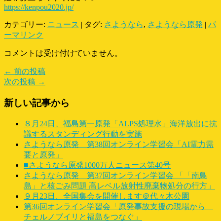
https://kenpou2020.jp/
カテゴリー:
ニュース
| タグ:
さようなら
,
さようなら原発
|
パ
ーマリンク
コメントは受け付けていません。
← 前の投稿
次の投稿 →
新しい記事から
８月24日、福島第一原発「ALPS処理水」海洋放出に抗
議するスタンディング行動を実施
さようなら原発 第38回オンライン学習会「AI電力需
要と原発」
■さようなら原発1000万人ニュース第40号
さようなら原発 第37回オンライン学習会 「「南鳥
島」と核ごみ問題 高レベル放射性廃棄物処分の行方」
９月23日、全国集会を開催します＠代々木公園
第36回オンライン学習会「原発事故支援の現場から
チェルノブイリと福島をつなぐ」