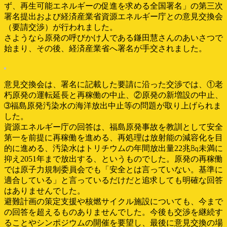
ず、再生可能エネルギーの促進を求める全国署名」の第三次
署名提出および経済産業省資源エネルギー庁との意見交換会
（要請交渉）が行われました。
さようなら原発の呼びかけ人である鎌田慧さんのあいさつで
始まり、その後、経済産業省へ署名が手交されました。
意見交換会は、署名に記載した要請に沿った交渉では、①老
朽原発の運転延長と再稼働の中止、②原発の新増設の中止、
➂福島原発汚染水の海洋放出中止等の問題が取り上げられま
した。
資源エネルギー庁の回答は、福島原発事故を教訓として安全
第一を前提に再稼働を進める、再処理は放射能の減容化を目
的に進める、汚染水はトリチウムの年間放出量22兆㏃未満に
抑え2051年まで放出する、というものでした。原発の再稼働
では原子力規制委員会でも「安全とは言っていない。基準に
適合している」と言っているだけだと追求しても明確な回答
はありませんでした。
避難計画の策定支援や核燃サイクル施設についても、今まで
の回答を超えるものありませんでした。今後も交渉を継続す
ることやシンポジウムの開催を要望し、最後に意見交換の場