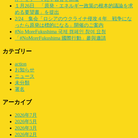
１月26日 「原発・エネルギー政策の根本的議論を求
める要望書」を提出
2/24 集会「ロシアのウクライナ侵攻４年 戦争にな
ったら原発は標的になる」開催のご案内
#No MoreFukushima 국제 캠페인 참여 요청
「#NoMoreFukushima 國際行動」參與邀請
カテゴリー
action
お知らせ
ニュース
未分類
署名
アーカイブ
2026年7月
2026年5月
2026年3月
2026年2月