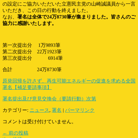
の設定にご協力いただいた立憲民主党の山崎誠議員から一言
いただき、この日の行動を終えました。
なお、
署名は全体で24万8730筆が集まりました。皆さんのご
協力に感謝いた
します。
第一次提出分 1万9893筆
第二次提出分 22万1923筆
第三次提出分 6914筆
合計 24万8730筆
原発回帰を許さず、再生可能エネルギーの促進を求める全国
署名【補足要請事項】
署名提出及び意見交換会（要請行動）次第
カテゴリー:
ニュース
,
署名
|
パーマリンク
コメントは受け付けていません。
← 前の投稿