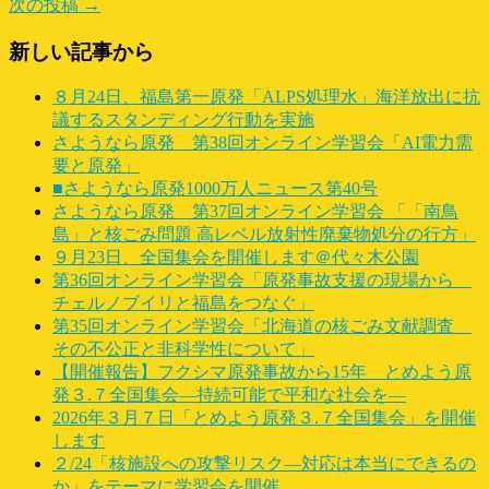
次の投稿 →
新しい記事から
８月24日、福島第一原発「ALPS処理水」海洋放出に抗
議するスタンディング行動を実施
さようなら原発 第38回オンライン学習会「AI電力需
要と原発」
■さようなら原発1000万人ニュース第40号
さようなら原発 第37回オンライン学習会 「「南鳥
島」と核ごみ問題 高レベル放射性廃棄物処分の行方」
９月23日、全国集会を開催します＠代々木公園
第36回オンライン学習会「原発事故支援の現場から
チェルノブイリと福島をつなぐ」
第35回オンライン学習会「北海道の核ごみ文献調査
その不公正と非科学性について」
【開催報告】フクシマ原発事故から15年 とめよう原
発３.７全国集会―持続可能で平和な社会を―
2026年３月７日「とめよう原発３.７全国集会」を開催
します
２/24「核施設への攻撃リスク―対応は本当にできるの
か」をテーマに学習会を開催