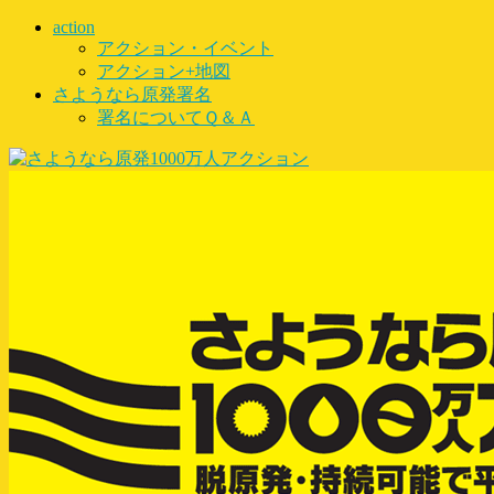
action
アクション・イベント
アクション+地図
さようなら原発署名
署名についてＱ＆Ａ