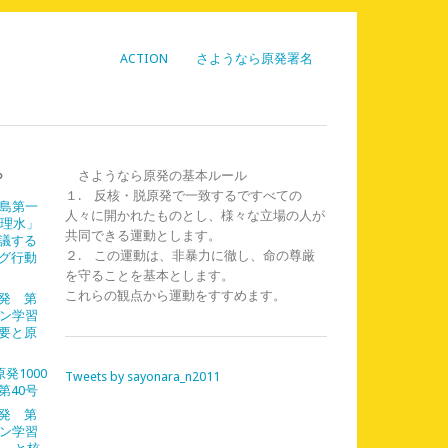
ACTION
さようなら原発署名
ら
さようなら原発の基本ルール
１. 反核・脱原発で一致するですべての
福島第一
人々に開かれたものとし、様々な立場の人が
処理水」
共同できる運動とします。
議する
２. この運動は、非暴力に徹し、命の尊厳
グ行動
を守ることを基本とします。
これらの観点から運動をすすめます。
発 第
イン学習
需要と原
発1000
Tweets by sayonara_n2011
第40号
発 第
イン学習