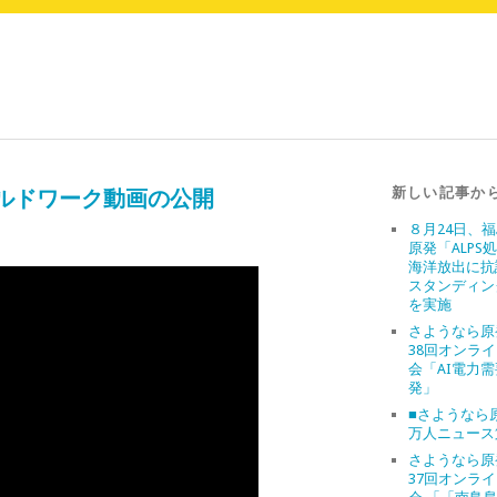
新しい記事か
ルドワーク動画の公開
８月24日、
原発「ALPS
海洋放出に抗
スタンディン
を実施
さようなら原
38回オンラ
会「AI電力
発」
■さようなら原
万人ニュース
さようなら原
37回オンラ