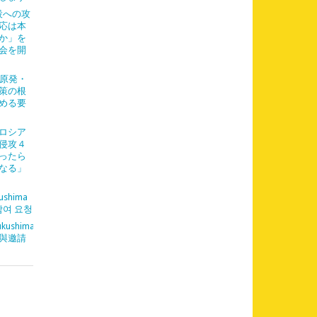
設への攻
応は本
か」を
会を開
「原発・
策の根
める要
「ロシア
侵攻４
ったら
なる」
ushima
참여 요청
kushima
與邀請