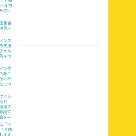
島」と核
レベル放
分の行
全国集会
＠代々
ライン学
故支援
チェル
島をつ
ライン学
の核ご
その不
性につ
フクシ
ら15
原発３.
持続可
会を―
７日「と
.７全国
します