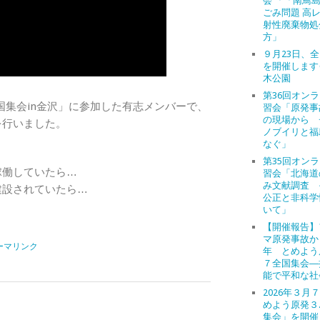
会 「「南鳥
ごみ問題 高
射性廃棄物処
方」
９月23日、
を開催します
木公園
第36回オン
国集会in金沢」に参加した有志メンバーで、
習会「原発事
の現場から 
を行いました。
ノブイリと福
なぐ」
第35回オン
稼働していたら…
習会「北海道
み文献調査 
建設されていたら…
公正と非科学
いて」
【開催報告】
マ原発事故か
ーマリンク
年 とめよう
７全国集会―
能で平和な社
2026年３月
めよう原発３
集会」を開催