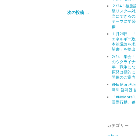
２/24「核施
撃リスク―対
次の投稿 →
当にできるの
テーマに学習
催
１月26日 
エネルギー政
本的議論を求
望書」を提出
2/24 集会
のウクライナ
年 戦争にな
原発は標的に
開催のご案内
#No MoreFuk
국제 캠페인 
「#NoMoreFu
國際行動」參
カテゴリー
action