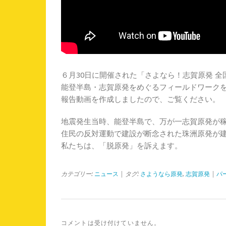
６月30日に開催された「さよなら！志賀原発 全
能登半島・志賀原発をめぐるフィールドワーク
報告動画を作成しましたので、ご覧ください。
地震発生当時、能登半島で、万が一志賀原発が
住民の反対運動で建設が断念された珠洲原発が
私たちは、「脱原発」を訴えます。
カテゴリー:
ニュース
| タグ:
さようなら原発
,
志賀原発
|
パ
コメントは受け付けていません。