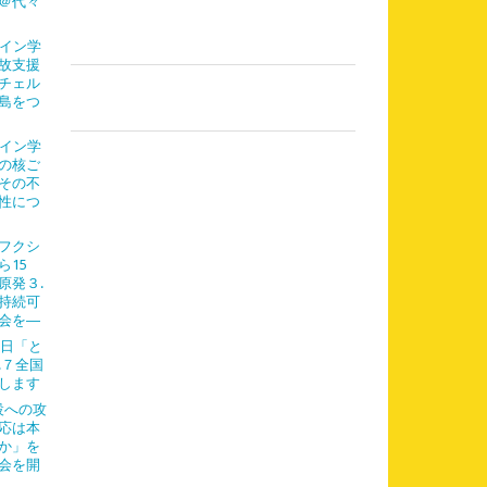
＠代々
ライン学
故支援
チェル
島をつ
ライン学
の核ご
その不
性につ
フクシ
ら15
原発３.
持続可
会を―
７日「と
.７全国
します
設への攻
応は本
か」を
会を開