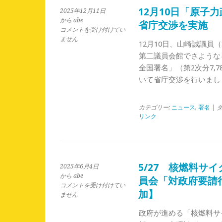
根
12月10日「原子
2025年12月11日
本
から abe
省庁交渉を実施
的
12
コメントを受け付けてい
議
月
ません
12月10日、山崎誠議
論
10
を
第二議員会館でさような
日
求
全国署名」（第2次分7,7
「原
め
子
いて省庁交渉を行いまし
る
力
要
政
望
策
カテゴリー:
ニュース
,
署名
| 
書」
の
リンク
を
転
提
換
出
を
は
求
め
5/27 核燃料サ
2025年6月4日
る
から abe
員会「対政府要請行
署
5/27
コメントを受け付けてい
名」
加】
核
ません
提
燃
出
政府が進める「核燃料サ
料
と