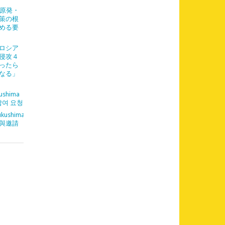
「原発・
策の根
める要
「ロシア
侵攻４
ったら
なる」
ushima
참여 요청
kushima
與邀請