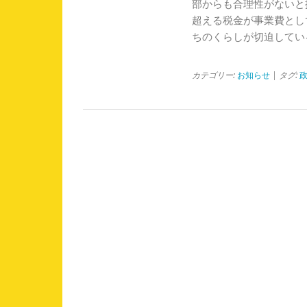
サ
部からも合理性がないと
省
イ
超える税金が事業費とし
庁
ク
交
ちのくらしが切迫してい
ル
渉
を
を
考
実
カテゴリー:
お知らせ
| タグ:
え
施
る
は
シ
ン
ポ
ジ
ウ
ム
実
行
委
員
会
「対
政
府
要
請