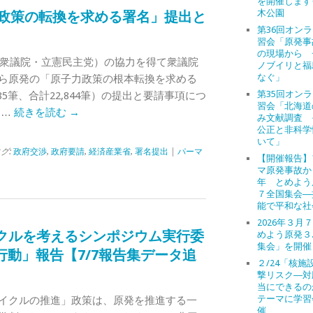
を開催します
木公園
力政策の転換を求める署名」提出と
第36回オン
習会「原発事
の現場から 
員（衆議院・立憲民主党）の協力を得て衆議院
ノブイリと福
なぐ」
ら原発の「原子力政策の根本転換を求める
第35回オン
85筆、合計22,844筆）の提出と要請事項につ
習会「北海道
 …
続きを読む
→
み文献調査 
公正と非科学
いて」
タグ:
政府交渉
,
政府要請
,
経済産業省
,
署名提出
|
パーマ
【開催報告】
マ原発事故か
年 とめよう
７全国集会―
能で平和な社
2026年３月
イクルを考えるシンポジウム実行委
めよう原発３
集会」を開催
動」報告【7/7報告集データ追
２/24「核施
撃リスク―対
当にできるの
テーマに学習
イクルの推進」政策は、原発を推進する一
催