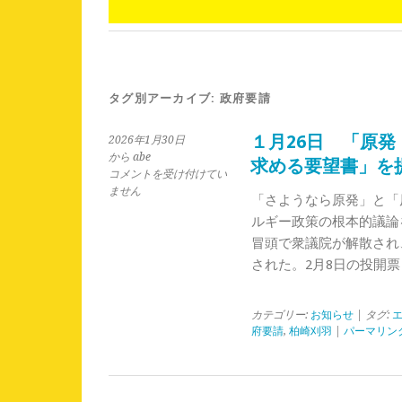
タグ別アーカイブ:
政府要請
１月26日 「原
2026年1月30日
から abe
求める要望書」を
１
コメントを受け付けてい
月
ません
「さようなら原発」と「
26
ルギー政策の根本的議論を
日
冒頭で衆議院が解散され、
「原
発・
された。2月8日の投開票
エ
ネ
ル
カテゴリー:
お知らせ
| タグ:
ギ
府要請
,
柏崎刈羽
|
パーマリン
ー
政
策
の