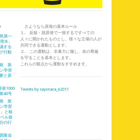
ら
さようなら原発の基本ルール
１. 反核・脱原発で一致するですべての
福島第一
人々に開かれたものとし、様々な立場の人が
処理水」
共同できる運動とします。
議する
２. この運動は、非暴力に徹し、命の尊厳
グ行動
を守ることを基本とします。
これらの観点から運動をすすめます。
発 第
イン学習
需要と原
発1000
Tweets by sayonara_n2011
第40号
発 第
イン学習
島」と核
レベル放
分の行
全国集会