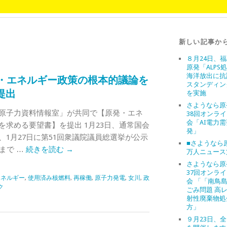
新しい記事か
８月24日、
原発「ALPS
海洋放出に抗
発・エネルギー政策の根本的議論を
スタンディン
提出
を実施
さようなら原
原子力資料情報室」が共同で【原発・エネ
38回オンラ
会「AI電力
求める要望書】を提出 1月23日、通常国会
発」
1月27日に第51回衆議院議員総選挙が公示
■さようなら原
まで …
続きを読む
→
万人ニュース
さようなら原
37回オンラ
エネルギー
,
使用済み核燃料
,
再稼働
,
原子力発電
,
女川
,
政
会 「「南鳥
ク
ごみ問題 高
射性廃棄物処
方」
９月23日、