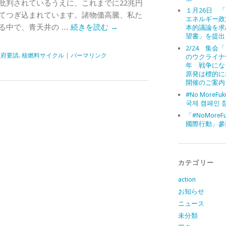
批判されているうえに、これまでに22兆円
１月26日 
てつぎ込まれています。諸物価高騰、私た
エネルギー政
る中で、青天井の …
続きを読む
→
本的議論を求
望書」を提出
2/24 集会
政府要請
,
核燃料サイクル
|
パーマリンク
のウクライナ
年 戦争にな
原発は標的に
開催のご案内
#No MoreFuk
국제 캠페인 
「#NoMoreFu
國際行動」參
カテゴリー
action
お知らせ
ニュース
未分類