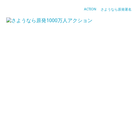
ACTION
さようなら原発署名
5
月
5
日
は
原
発
ゼ
ロ
の
日
20
年
4
月