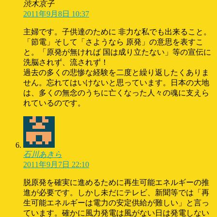
渋木京子
2011年9月8日 10:37
主婦です。子供達のために 非力な私でも出来ること。
「節電」そして「さようなら 原発」の意思を表すこ
と。「原発が無ければ 国は成り立たない」等の宣伝に
洗脳されず、流されず！
過去の多くの悲惨な経験を二度と繰り返したくありま
せん。忘れてはいけないと思っています。日本の大地
は、多くの無念のうちに亡くなった人々の魂に支えら
れているのです。
石川あきら
2011年9月7日 22:10
脱原発を確実に進めるために再生可能エネルギーの推
進が必要です。しかし未だにテレビ、新聞等では「再
生可能エネルギーは電力の安定供給が難しい」と言っ
ています。確かに風力発電は風がない日は発電しない