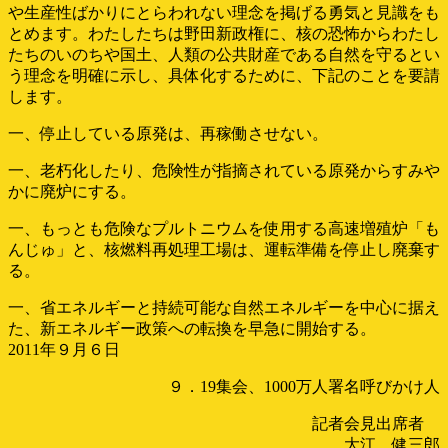
や生産性ばかりにとらわれない理念を掲げる勇気と見識をも
とめます。わたしたちは野田新政権に、核の恐怖からわたし
たちのいのちや国土、人類の公共財産である自然を守るとい
う理念を明確に示し、具体化するために、下記のことを要請
します。
一、停止している原発は、再稼働させない。
一、老朽化したり、危険性が指摘されている原発からすみや
かに廃炉にする。
一、もっとも危険なプルトニウムを使用する高速増殖炉「も
んじゅ」と、核燃料再処理工場は、運転準備を停止し廃棄す
る。
一、省エネルギーと持続可能な自然エネルギーを中心に据え
た、新エネルギー政策への転換を早急に開始する。
2011年９月６日
９．19集会、1000万人署名呼びかけ人
記者会見出席者
大江 健三郎