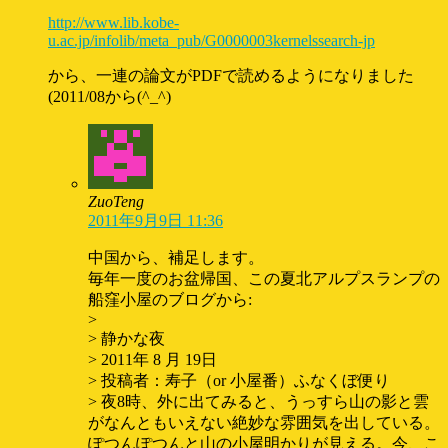
http://www.lib.kobe-
u.ac.jp/infolib/meta_pub/G0000003kernelssearch-jp
から、一連の論文がPDFで読めるようになりました
(2011/08から(^_^)
ZuoTeng
2011年9月9日 11:36
中国から、補足します。
毎年一度のお盆帰国、この夏北アルプスランプの
船窪小屋のブログから:
>
> 静かな夜
> 2011年 8 月 19日
> 投稿者：寿子（or 小屋番）ふなくぼ便り
> 夜8時、外に出てみると、うっすら山の影と雲
がなんともいえない絶妙な雰囲気を出している。
ぽつんぽつんと山の小屋明かりが見える。今、こ