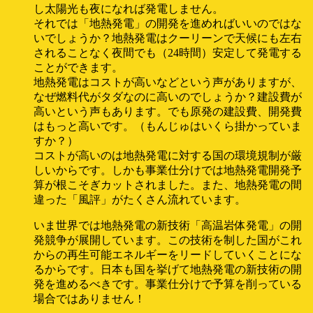
し太陽光も夜になれば発電しません。
それでは「地熱発電」の開発を進めればいいのではな
いでしょうか？地熱発電はクーリーンで天候にも左右
されることなく夜間でも（24時間）安定して発電する
ことができます。
地熱発電はコストが高いなどという声がありますが、
なぜ燃料代がタダなのに高いのでしょうか？建設費が
高いという声もあります。でも原発の建設費、開発費
はもっと高いです。（もんじゅはいくら掛かっていま
すか？）
コストが高いのは地熱発電に対する国の環境規制が厳
しいからです。しかも事業仕分けでは地熱発電開発予
算が根こそぎカットされました。また、地熱発電の間
違った「風評」がたくさん流れています。
いま世界では地熱発電の新技術「高温岩体発電」の開
発競争が展開しています。この技術を制した国がこれ
からの再生可能エネルギーをリードしていくことにな
るからです。日本も国を挙げて地熱発電の新技術の開
発を進めるべきです。事業仕分けで予算を削っている
場合ではありません！