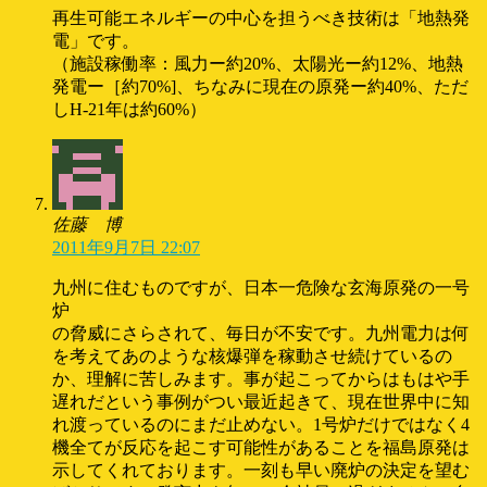
再生可能エネルギーの中心を担うべき技術は「地熱発
電」です。
（施設稼働率：風力ー約20%、太陽光ー約12%、地熱
発電ー［約70%]、ちなみに現在の原発ー約40%、ただ
しH-21年は約60%）
佐藤 博
2011年9月7日 22:07
九州に住むものですが、日本一危険な玄海原発の一号
炉
の脅威にさらされて、毎日が不安です。九州電力は何
を考えてあのような核爆弾を稼動させ続けているの
か、理解に苦しみます。事が起こってからはもはや手
遅れだという事例がつい最近起きて、現在世界中に知
れ渡っているのにまだ止めない。1号炉だけではなく4
機全てが反応を起こす可能性があることを福島原発は
示してくれております。一刻も早い廃炉の決定を望む