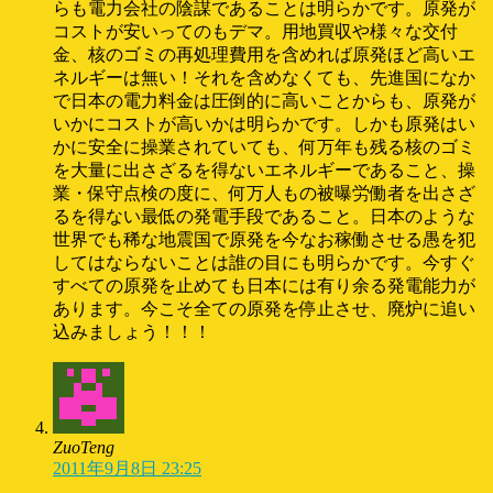
らも電力会社の陰謀であることは明らかです。原発が
コストが安いってのもデマ。用地買収や様々な交付
金、核のゴミの再処理費用を含めれば原発ほど高いエ
ネルギーは無い！それを含めなくても、先進国になか
で日本の電力料金は圧倒的に高いことからも、原発が
いかにコストが高いかは明らかです。しかも原発はい
かに安全に操業されていても、何万年も残る核のゴミ
を大量に出さざるを得ないエネルギーであること、操
業・保守点検の度に、何万人もの被曝労働者を出さざ
るを得ない最低の発電手段であること。日本のような
世界でも稀な地震国で原発を今なお稼働させる愚を犯
してはならないことは誰の目にも明らかです。今すぐ
すべての原発を止めても日本には有り余る発電能力が
あります。今こそ全ての原発を停止させ、廃炉に追い
込みましょう！！！
ZuoTeng
2011年9月8日 23:25