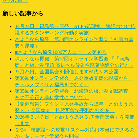
次の投稿 →
新しい記事から
８月24日、福島第一原発「ALPS処理水」海洋放出に抗
議するスタンディング行動を実施
さようなら原発 第38回オンライン学習会「AI電力需
要と原発」
■さようなら原発1000万人ニュース第40号
さようなら原発 第37回オンライン学習会 「「南鳥
島」と核ごみ問題 高レベル放射性廃棄物処分の行方」
９月23日、全国集会を開催します＠代々木公園
第36回オンライン学習会「原発事故支援の現場から
チェルノブイリと福島をつなぐ」
第35回オンライン学習会「北海道の核ごみ文献調査
その不公正と非科学性について」
【開催報告】フクシマ原発事故から15年 とめよう原
発３.７全国集会―持続可能で平和な社会を―
2026年３月７日「とめよう原発３.７全国集会」を開催
します
２/24「核施設への攻撃リスク―対応は本当にできるの
か」をテーマに学習会を開催