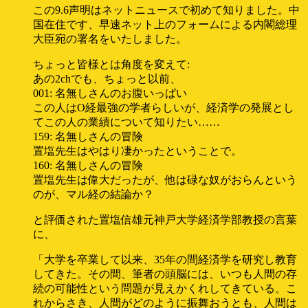
この9.6声明はネットニュースで初めて知りました。中
国在住です、早速ネット上のフォームによる内閣総理
大臣宛の署名をいたしました。
ちょっと皆様とは角度を変えて:
あの2chでも、ちょっと以前、
001: 名無しさんのお腹いっぱい
この人はO経最強の学者らしいが、経済学の発展とし
てこの人の業績について知りたい……
159: 名無しさんの冒険
置塩先生はやはり凄かったということで。
160: 名無しさんの冒険
置塩先生は偉大だったが、他は碌な奴がおらんという
のが、マル経の結論か？
と評価された置塩信雄元神戸大学経済学部教授の言葉
に、
「大学を卒業して以来、35年の間経済学を研究し教育
してきた。その間、筆者の頭脳には、いつも人間の存
続の可能性という問題が見えかくれしてきている。こ
れからさき、人間がどのように振舞おうとも、人間は