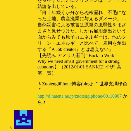
を依存することにクリントンは「ノー」の
結論を出している。
「何十年続くか分からぬ核漏れ、不毛にな
った土地、農産漁業に与えるダメージ。…
自然災害による被害は原発の脆弱性をまざ
まざと見せつけた。しかも雇用創出という
面からみても原子力エネルギーは、他のク
リーン・エネルギーと比べて、雇用を創出
する『A Job creator』とは思えない」
【先読み アメリカ新刊 “Back to Work” —
Why we need smart government for a strong
economy】（2012/01/01 SANKEI イザ! 高
濱 賛）
〻ZuotengiiPhone博客(blog): ＂世界充满绿色
＂
http://d.hatena.ne.jp/zuotengiphone/00110907
か
ら〻