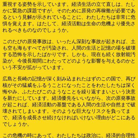
重視する姿勢を示しています。経済生活の立て直しは、たし
かに緊急の課題ですが、そのために原発の再稼働が必要であ
るという見解が示されていることに、わたしたちは非常に危
惧を覚えます。はたして、経済活動は生命の危機より優先さ
れるべきものなのでしょうか。
このたびの原発事故は、いったん深刻な事故が起きれば、土
も空も海もすべてが汚染され、人間の生活と記憶の場を破壊
する恐怖を示したばかりです。しかも、現在も続く放射能汚
染が、今後長期間にわたってどのような影響を与えるのかと
いう不安が拡がっています。
広島と長崎の記憶が深く刻み込まれたはずのこの国で、再び
核がその猛威をふるうことになったことをわたしたちは深く
悔やみ、ふたたびこのようなことを繰り返すまいという決意
を新たにしています。経済優先をいいながら、次の原発事故
が起これば、経済活動の基盤である人間の生活や自然まで破
壊されてしまいます。そのような巨大なリスクを負ってま
で、経済を成長させ続けなければいけない理由がどこにある
でしょうか。
この危機の時にあって、わたしたちは政治に、経済的合理性