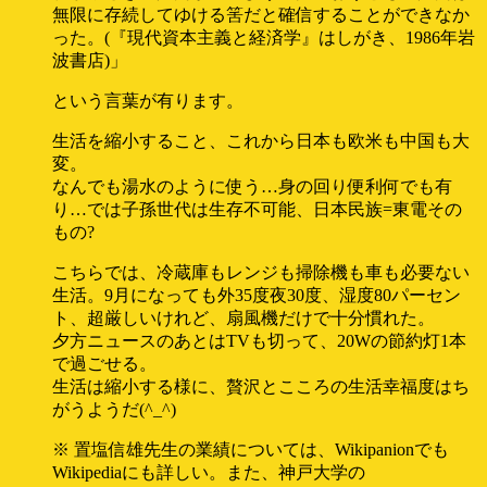
無限に存続してゆける筈だと確信することができなか
った。(『現代資本主義と経済学』はしがき、1986年岩
波書店)」
という言葉が有ります。
生活を縮小すること、これから日本も欧米も中国も大
変。
なんでも湯水のように使う…身の回り便利何でも有
り…では子孫世代は生存不可能、日本民族=東電その
もの?
こちらでは、冷蔵庫もレンジも掃除機も車も必要ない
生活。9月になっても外35度夜30度、湿度80パーセン
ト、超厳しいけれど、扇風機だけで十分慣れた。
夕方ニュースのあとはTVも切って、20Wの節約灯1本
で過ごせる。
生活は縮小する様に、贅沢とこころの生活幸福度はち
がうようだ(^_^)
※ 置塩信雄先生の業績については、Wikipanionでも
Wikipediaにも詳しい。また、神戸大学の