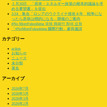
１月26日 「原発・エネルギー政策の根本的議論を求
める要望書」を提出
2/24 集会「ロシアのウクライナ侵攻４年 戦争にな
ったら原発は標的になる」開催のご案内
#No MoreFukushima 국제 캠페인 참여 요청
「#NoMoreFukushima 國際行動」參與邀請
カテゴリー
action
お知らせ
ニュース
未分類
署名
アーカイブ
2026年7月
2026年5月
2026年3月
2026年2月