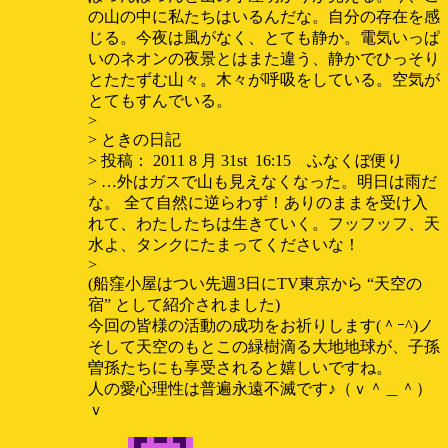
の山の中に私たちはいるんだな。自分の存在を感
じる。今夜は風がなく、とても静か。電気いっぱ
いのネオンの夜景とはまた違う、静かでひっそり
とたたずむ山々。木々が呼吸をしている。空気が
とてもすんでいる。
>
> ときの日記
> 投稿： 2011 8 月 31st 16:15 ふなくぼ便り
> …外はガスで山も見えなくなった。明日は雨だ
な。 全て自然に逆らわず！ありのままを受け入
れて、わたしたちは生きていく。フッフッフ、天
水よ、タンクにたまってくださいな！
>
(船窪小屋はつい先週3日にTV東京から “天空の
宿” として紹介されました)
今回の皆様の活動の成功をお祈りします(＾ｰ^)ノ
そして天空のもとこの緑樹滴る大地地球が、子孫
曽孫たちにも享受されると嬉しいですね。
人の愛心理性は普遍永遠不滅です♪（ｖ＾＿＾）
ｖ