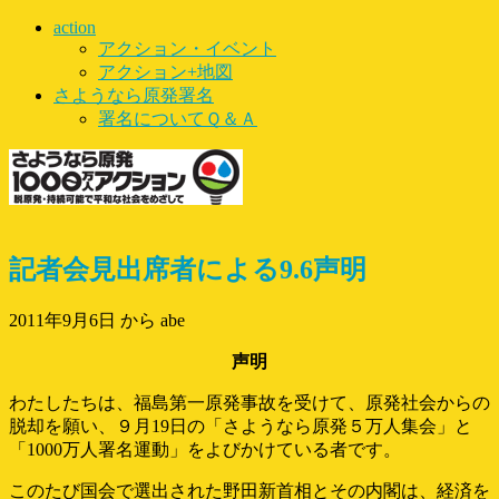
action
アクション・イベント
アクション+地図
さようなら原発署名
署名についてＱ＆Ａ
記者会見出席者による9.6声明
2011年9月6日
から abe
声明
わたしたちは、福島第一原発事故を受けて、原発社会からの
脱却を願い、９月19日の「さようなら原発５万人集会」と
「1000万人署名運動」をよびかけている者です。
このたび国会で選出された野田新首相とその内閣は、経済を