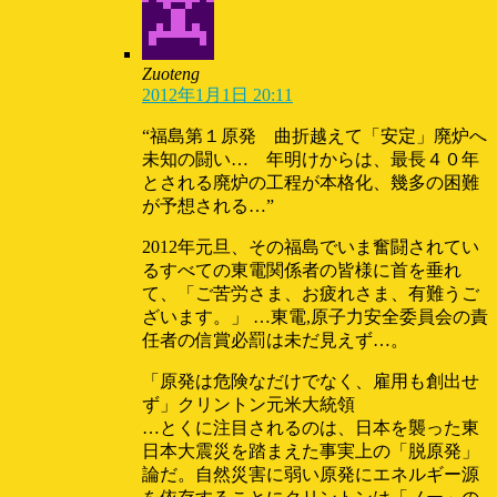
Zuoteng
2012年1月1日 20:11
“福島第１原発 曲折越えて「安定」廃炉へ
未知の闘い… 年明けからは、最長４０年
とされる廃炉の工程が本格化、幾多の困難
が予想される…”
2012年元旦、その福島でいま奮闘されてい
るすべての東電関係者の皆様に首を垂れ
て、「ご苦労さま、お疲れさま、有難うご
ざいます。」 …東電,原子力安全委員会の責
任者の信賞必罰は未だ見えず…。
「原発は危険なだけでなく、雇用も創出せ
ず」クリントン元米大統領
…とくに注目されるのは、日本を襲った東
日本大震災を踏まえた事実上の「脱原発」
論だ。自然災害に弱い原発にエネルギー源