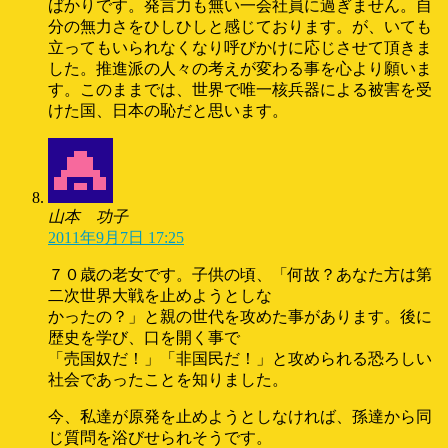
ばかりです。発言力も無い一会社員に過ぎません。自
分の無力さをひしひしと感じております。が、いても
立ってもいられなくなり呼びかけに応じさせて頂きま
した。推進派の人々の考えが変わる事を心より願いま
す。このままでは、世界で唯一核兵器による被害を受
けた国、日本の恥だと思います。
山本 功子
2011年9月7日 17:25
７０歳の老女です。子供の頃、「何故？あなた方は第
二次世界大戦を止めようとしな
かったの？」と親の世代を攻めた事があります。後に
歴史を学び、口を開く事で
「売国奴だ！」「非国民だ！」と攻められる恐ろしい
社会であったことを知りました。
今、私達が原発を止めようとしなければ、孫達から同
じ質問を浴びせられそうです。