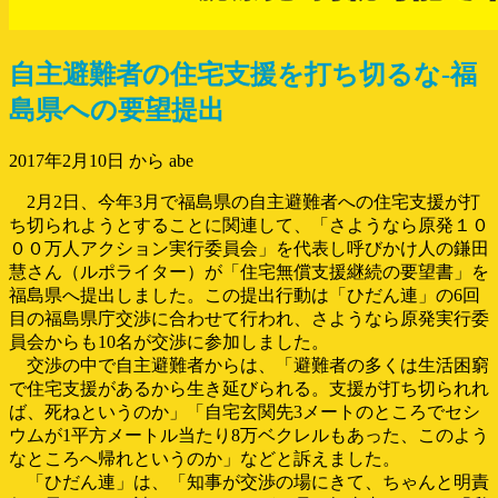
自主避難者の住宅支援を打ち切るな‐福
島県への要望提出
2017年2月10日
から abe
2月2日、今年3月で福島県の自主避難者への住宅支援が打
ち切られようとすることに関連して、「さようなら原発１０
００万人アクション実行委員会」を代表し呼びかけ人の鎌田
慧さん（ルポライター）が「住宅無償支援継続の要望書」を
福島県へ提出しました。この提出行動は「ひだん連」の6回
目の福島県庁交渉に合わせて行われ、さようなら原発実行委
員会からも10名が交渉に参加しました。
交渉の中で自主避難者からは、「避難者の多くは生活困窮
で住宅支援があるから生き延びられる。支援が打ち切られれ
ば、死ねというのか」「自宅玄関先3メートのところでセシ
ウムが1平方メートル当たり8万ベクレルもあった、このよう
なところへ帰れというのか」などと訴えました。
「ひだん連」は、「知事が交渉の場にきて、ちゃんと明責