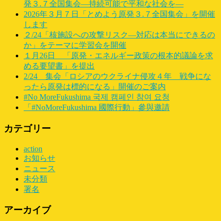
発３.７全国集会―持続可能で平和な社会を―
2026年３月７日「とめよう原発３.７全国集会」を開催
します
２/24「核施設への攻撃リスク―対応は本当にできるの
か」をテーマに学習会を開催
１月26日 「原発・エネルギー政策の根本的議論を求
める要望書」を提出
2/24 集会「ロシアのウクライナ侵攻４年 戦争にな
ったら原発は標的になる」開催のご案内
#No MoreFukushima 국제 캠페인 참여 요청
「#NoMoreFukushima 國際行動」參與邀請
カテゴリー
action
お知らせ
ニュース
未分類
署名
アーカイブ