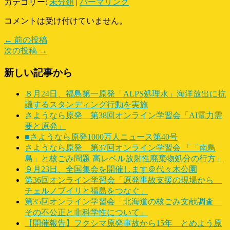
カテゴリー:
未分類
|
パーマリンク
コメントは受け付けていません。
← 前の投稿
次の投稿 →
新しい記事から
８月24日、福島第一原発「ALPS処理水」海洋放出に抗
議するスタンディング行動を実施
さようなら原発 第38回オンライン学習会「AI電力需
要と原発」
■さようなら原発1000万人ニュース第40号
さようなら原発 第37回オンライン学習会 「「南鳥
島」と核ごみ問題 高レベル放射性廃棄物処分の行方」
９月23日、全国集会を開催します＠代々木公園
第36回オンライン学習会「原発事故支援の現場から
チェルノブイリと福島をつなぐ」
第35回オンライン学習会「北海道の核ごみ文献調査
その不公正と非科学性について」
【開催報告】フクシマ原発事故から15年 とめよう原