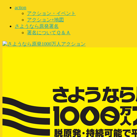
action
アクション・イベント
アクション+地図
さようなら原発署名
署名についてＱ＆Ａ