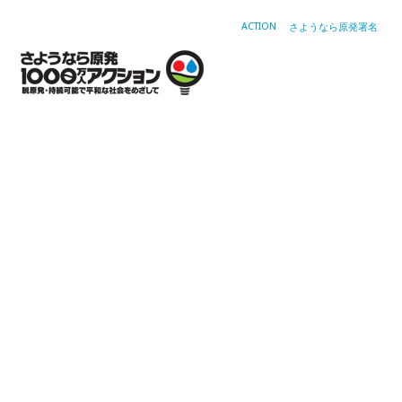
ACTION
さようなら原発署名
高
浜
原
発
３
号
機
の
再
稼
働
反
対
無