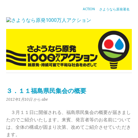
ACTION
さようなら原発署名
３．１１福島県民集会の概要
2012年1月10日
から abe
３月１１日に開催される、福島県民集会の概要が届きまし
たのでご紹介いたします。来賓、発言者等のお名前について
は、全体の構成が固まり次第、改めてご紹介させていただき
ます。