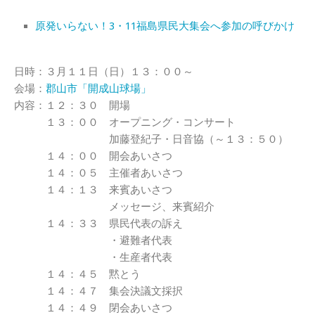
原発いらない！3・11福島県民大集会へ参加の呼びかけ
日時：３月１１日（日）１３：００～
会場：
郡山市「開成山球場」
内容：１２：３０ 開場
１３：００ オープニング・コンサート
加藤登紀子・日音協（～１３：５０）
１４：００ 開会あいさつ
１４：０５ 主催者あいさつ
１４：１３ 来賓あいさつ
メッセージ、来賓紹介
１４：３３ 県民代表の訴え
・避難者代表
・生産者代表
１４：４５ 黙とう
１４：４７ 集会決議文採択
１４：４９ 閉会あいさつ