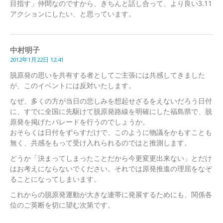
目指す」仲間なのですから、きちんと話し合って、より良い3.11
アクションにしたい、と思っています。
中村明子
2012年1月22日 12:41
脱原発の思いを共有する者としてご主張には共感してきました
が、このイベントには反対いたします。
なぜ、多くの方が当日の悲しみを想起せざるをえないだろう日付
に、すでに全国に先駆けて脱原発路線を明確にした福島県で、脱
原発を掲げたパレードを行うのでしょうか。
おそらくは日付をずらすだけで、このように物議をかもすことも
無く、共感をもって受け入れられるのではと推測します。
どうか「決まってしまったことだから今更変更出来ない」とだけ
はお考えにならないでください。それでは原発推進の理屈をなぞ
ることになってしまいます。
これからの脱原発運動が大きな連帯に発展するためにも、関係各
位のご英断を切に望む次第です。