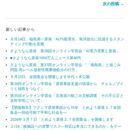
次の投稿 →
新しい記事から
８月24日、福島第一原発「ALPS処理水」海洋放出に抗議するスタン
ディング行動を実施
さようなら原発 第38回オンライン学習会「AI電力需要と原発」
■さようなら原発1000万人ニュース第40号
さようなら原発 第37回オンライン学習会 「「南鳥島」と核ごみ
問題 高レベル放射性廃棄物処分の行方」
９月23日、全国集会を開催します＠代々木公園
第36回オンライン学習会「原発事故支援の現場から チェルノブイ
リと福島をつなぐ」
第35回オンライン学習会「北海道の核ごみ文献調査 その不公正と
非科学性について」
【開催報告】フクシマ原発事故から15年 とめよう原発３.７全国
集会―持続可能で平和な社会を―
2026年３月７日「とめよう原発３.７全国集会」を開催します
２/24「核施設への攻撃リスク―対応は本当にできるのか」をテー