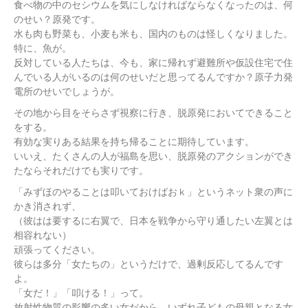
食べ物の中のセシウムを気にしなければならなくなったのは、何
のせい？原発です。
水も肉も野菜も、小麦も米も、国内のものは怪しくなりました。
特に、魚が。
反対している人たちは、今も、家に帰れず避難所や仮設住宅で住
んでいる人がいるのは何のせいだと思ってるんですか？原子力発
電所のせいでしょうが。
その地から目をそらさず視察に行き、脱原発においてできること
をする。
有効な実りある結果を持ち帰ることに期待しています。
いいえ、たくさんの人が福島を思い、脱原発のアクションができ
たならそれだけでも実りです。
「みずほのやることは叩いておけばおｋ」というネット衆の声に
かき消されず、
（彼はは要するに右翼で、日本を戦争から守り通したい左翼とは
相容れない）
頑張ってください。
彼らは多分「女たちの」というだけで、過剰反応してるんです
よ。
「女だ！」「叩ける！」って。
放射性物質の影響の多い女だから、いずれ子どもの母親となる女