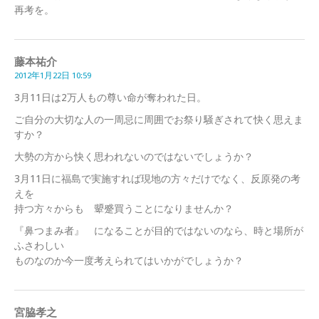
再考を。
藤本祐介
2012年1月22日 10:59
3月11日は2万人もの尊い命が奪われた日。
ご自分の大切な人の一周忌に周囲でお祭り騒ぎされて快く思えま
すか？
大勢の方から快く思われないのではないでしょうか？
3月11日に福島で実施すれば現地の方々だけでなく、反原発の考
えを
持つ方々からも 顰蹙買うことになりませんか？
『鼻つまみ者』 になることが目的ではないのなら、時と場所が
ふさわしい
ものなのか今一度考えられてはいかがでしょうか？
宮脇孝之