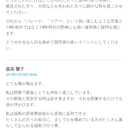
どうかこの日だけは亡くなられた方々に追悼の祈りを捧げ、
被災された方々、大切な人を失われた方々に静かな時を過ごさせ
てください。
それから「パレード」「ツアー」という祝い楽しむような言葉と
14時46分ではなく14時45分の黙祷にも強い違和感と疑問を感じ
ます。
どうせやるなら日を改めて賛同者の多いイベントにしてくださ
い。
森高 響子
2012年1月23日 00:56
とても胸が痛みます。
私は関東で家族ととても仲良く過ごしています。
その家族と死別する時は必ず来ますが、それを想像するだけでも
涙が浮かびます。
私は福島の原発事故前から原発に反対ですが、
たくさんの方々の命日に、まして心を痛めている方がたくさん暮
らしておられる福島で行う事、