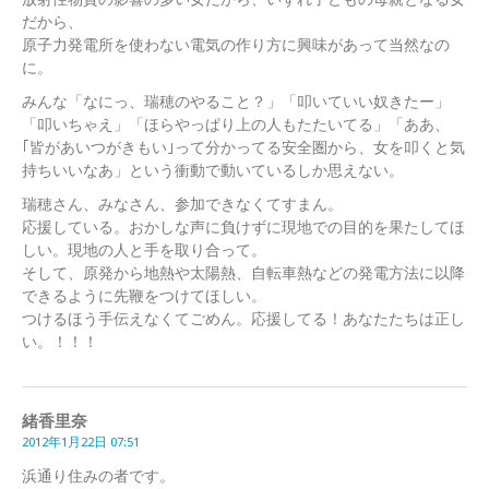
だから、
原子力発電所を使わない電気の作り方に興味があって当然なの
に。
みんな「なにっ、瑞穂のやること？」「叩いていい奴きたー」
「叩いちゃえ」「ほらやっぱり上の人もたたいてる」「ああ、
｢皆があいつがきもい｣って分かってる安全圏から、女を叩くと気
持ちいいなあ」という衝動で動いているしか思えない。
瑞穂さん、みなさん、参加できなくてすまん。
応援している。おかしな声に負けずに現地での目的を果たしてほ
しい。現地の人と手を取り合って。
そして、原発から地熱や太陽熱、自転車熱などの発電方法に以降
できるように先鞭をつけてほしい。
つけるほう手伝えなくてごめん。応援してる！あなたたちは正し
い。！！！
緒香里奈
2012年1月22日 07:51
浜通り住みの者です。