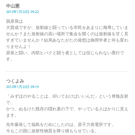
中山憲
2012年1月22日 09:22
脱原発は
大賛成ですが、放射線と闘っている市民をあまりに侮辱していま
せんか？また放射線の高い場所で集会を開くのは放射線を甘く見
すぎていませんか？結局あなたがたの発想は御用学者と何も変わ
りませんよ！
原発と闘い、内部ヒバクと闘う者としては信じられない愚行で
す。
つくよみ
2012年1月22日 09:19
「みずほのやることは、叩いておけばいいんだ」という脊髄反射
で、
かつ、ぬるけた既存の隠れ蓑の下で、やっている人ばかりに見え
ます。
先年爆発して福島をだめにしたのは、原子力発電所です。
今もこの国に放射性物質を降り積もらせている。