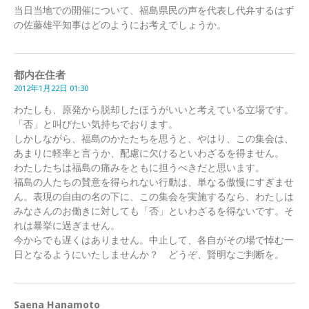
当日当地での開催について、福島県民の声を代表し代弁するはず
の佐藤雄平知事はどのようにお考えでしょうか。
都内在住者
2012年1月22日 01:30
わたしも、原発から脱却したほうがいいと考えている立場です。
「否」と叫びたい気持ちでおります。
しかしながら、福島のかたたちを思うと、やはり、この集会は、
あまりに軽率と言うか、配慮に欠けるといわざるを得ません。
わたしたちは福島の痛みをともに担うべきだと思います。
福島の人たちの賛意を得られない行動は、単なる傲慢にすぎませ
ん。表現の自由の名の下に、この集会を実施するなら、わたしは
みなさんのお働きに対しても「否」といわざるを得ないです。そ
れは暴挙に過ぎません。
今からでも遅くはありません。中止して、各自がその場で悼む一
日となるようにいたしませんか？ どうぞ、賢明なご判断を。
Saena Hanamoto