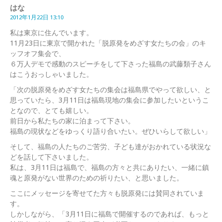
はな
2012年1月22日 13:10
私は東京に住んでいます。
11月23日に東京で開かれた「脱原発をめざす女たちの会」のキ
ッフオフ集会で、
６万人デモで感動のスピーチをして下さった福島の武藤類子さん
はこうおっしゃいました。
「次の脱原発をめざす女たちの集会は福島県でやって欲しい、と
思っていたら、3月11日は福島現地の集会に参加したいというこ
となので、とても嬉しい。
前日から私たちの家に泊まって下さい。
福島の現状などをゆっくり語り合いたい。ぜひいらして欲しい」
そして、福島の人たちのご苦労、子ども達がおかれている状況な
どを話して下さいました。
私は、3月11日は福島で、福島の方々と共にありたい、一緒に鎮
魂と原発がない世界のための祈りたい、と思いました。
ここにメッセージを寄せてた方々も脱原発には賛同されていま
す。
しかしながら、「3月11日に福島で開催するのであれば、もっと