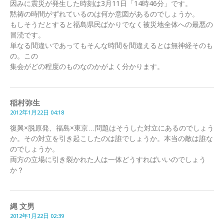
因みに震災が発生した時刻は3月11日「14時46分」です。
黙祷の時間がずれているのは何か意図があるのでしょうか。
もしそうだとすると福島県民ばかりでなく被災地全体への最悪の
冒涜です。
単なる間違いであってもそんな時間を間違えるとは無神経そのも
の。この
集会がどの程度のものなのかがよく分かります。
稲村弥生
2012年1月22日 04:18
復興×脱原発、福島×東京…問題はそうした対立にあるのでしょう
か。その対立を引き起こしたのは誰でしょうか。本当の敵は誰な
のでしょうか。
両方の立場に引き裂かれた人は一体どうすればいいのでしょう
か？
縄 文男
2012年1月22日 02:39