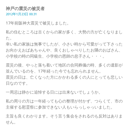
神戸の震災の被災者
2012年1月23日 00:31
17年前阪神大震災で被災しました。
私の住むところは古くからの家が多く、大勢の方が亡くなりまし
た。
幸い私の家族は無事でしたが、小さい時から可愛がって下さった
お向かえおばあちゃんや、良くおしゃべりしたお隣のおばさん、
小学校の時の同級生、小学校の恩師の息子さん・・・。
震災の後、やっと落ち着いて地区の合同葬儀の時、多くの遺影が
並んでいるのを、17年経った今でも忘れられません。
震災の日は、亡くなった方にかかわる多くの人にとっても悲しい
日なのです。
一周忌は静かに追悼する日には出来ないでしょうか。
私の周りの方は一年経っても心の整理が付かず、つらくて、市の
主催する慰霊祭に参加できない人もいらっしゃっいました。
主旨も良くわかります。そう言う集会をされるのも反対はありま
せん。